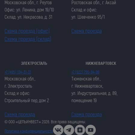
Московская обл., г. Реутов
Ростовская обл., г. Аксай
Офис: ул. Ленина, дом 19/10
Склад и офис:
Склад: ул. Некрасова, д. 31
ул. Шевченко 95/1
Схема проезда (офис)
Схема проезда
Схема проезда (склад)
ЭЛЕКТРОСТАЛЬ
НИЖНЕВАРТОВСК
Закрыть попап
Закрыть попап
+7 (495) 134-31-31
+7 (922) 790-94-99
ОСТАВИТЬ ЗАЯВКУ
ОСТАВИТЬ ЗАЯВКУ
Московская обл.,
Тюменская обл.,
Закрыть попап
г. Электросталь
г. Нижневартовск,
Закрыть попап
ЗАКАЗАТЬ ЦЕПЬ
Склад и офис:
ул. Индустриальная, д. 89,
ЗАКАЗАТЬ ЦЕПЬ
Строительный пер, дом 2
помещение 19
Схема проезда
Схема проезда
© ООО «ЦЕПЬИНВЕСТ» 2026. Все права защищены.
Политика конфиденциальности