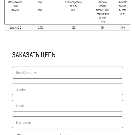
Обозначение
Шаг
Диаметр ролика
Ширина
Диаметр
цепи
P
d1 max
между
валика
по ANSI
mm
mm
внутренними
d2 max
пластинами
mm
b1 min
mm
Цепь C40-2
12.700
7.95
7.85
3.96
ЗАКАЗАТЬ ЦЕПЬ