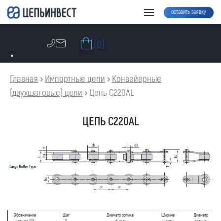
оставить заявку
(0)
Главная
›
Импортные цепи
›
Конвейерные
(двухшаговые) цепи
›
Цепь C220AL
ЦЕПЬ C220AL
Обозначение
Шаг
Диаметр ролика
Ширина
Диаметр