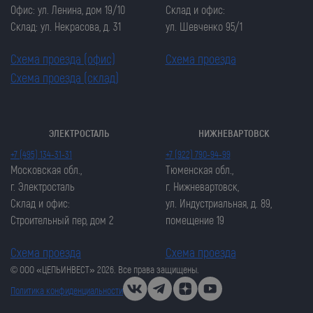
Офис: ул. Ленина, дом 19/10
Склад и офис:
Склад: ул. Некрасова, д. 31
ул. Шевченко 95/1
Схема проезда (офис)
Схема проезда
Схема проезда (склад)
ЭЛЕКТРОСТАЛЬ
НИЖНЕВАРТОВСК
Закрыть попап
Закрыть попап
+7 (495) 134-31-31
+7 (922) 790-94-99
ОСТАВИТЬ ЗАЯВКУ
ОСТАВИТЬ ЗАЯВКУ
Московская обл.,
Тюменская обл.,
Закрыть попап
г. Электросталь
г. Нижневартовск,
Закрыть попап
ЗАКАЗАТЬ ЦЕПЬ
Склад и офис:
ул. Индустриальная, д. 89,
ЗАКАЗАТЬ ЦЕПЬ
Строительный пер, дом 2
помещение 19
Схема проезда
Схема проезда
© ООО «ЦЕПЬИНВЕСТ» 2026. Все права защищены.
Политика конфиденциальности