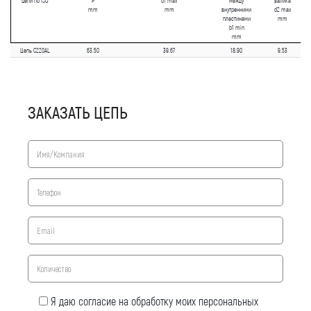
цепи по ISO
P
d1 max
между
валика
mm
mm
внутренними
d2 max
пластинами
mm
b1 min
mm
Цепь C220AL
63.50
39.67
18.90
9.53
ЗАКАЗАТЬ ЦЕПЬ
Я даю согласие на обработку моих персональных