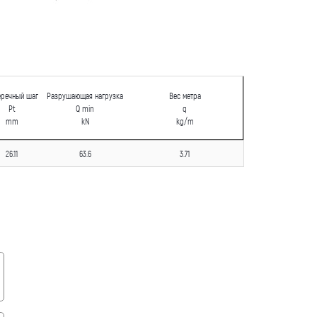
еречный шаг
Разрушающая нагрузка
Вес метра
Pt
Q min
q
mm
kN
kg/m
26.11
63.6
3.71