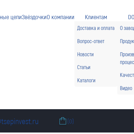
ные цепи
Звёздочки
О компании
Клиентам
D
Доставка и оплата
О заво
Вопрос-ответ
Проду
Новости
Произ
проце
Статьи
Качес
Каталоги
Видео
tsepinvest.ru
(0)