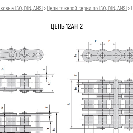
овые ISO, DIN, ANSI
›
Цепи тяжелой серии по ISO, DIN, ANSI
›
ЦЕПЬ 12AH-2