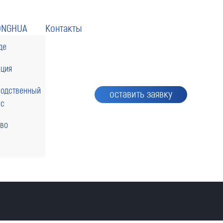
ONGHUA
Контакты
де
кция
водственный
оставить заявку
сс
тво