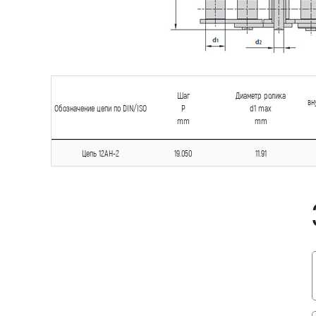
Шаг
Диаметр ролика
вн
Обозначение цепи по DIN/ISO
P
d1 max
mm
mm
Цепь 12AH-2
19.050
11.91