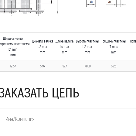
Ширина между
Диаметр валика
Длина валика
Высота пластины
Толщина пластины
Поп
утренними пластинами
d2 max
Lc max
h2 max
T max
b1 min
mm
mm
mm
mm
mm
12.57
5.94
57.7
18.00
3.25
ЗАКАЗАТЬ ЦЕПЬ