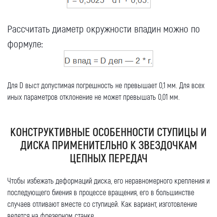
Рассчитать диаметр окружности впадин можно по
формуле:
Для D выст допустимая погрешность не превышает 0,1 мм. Для всех
иных параметров отклонение не может превышать 0,01 мм.
Оставить заявку
КОНСТРУКТИВНЫЕ ОСОБЕННОСТИ СТУПИЦЫ И
ДИСКА ПРИМЕНИТЕЛЬНО К ЗВЕЗДОЧКАМ
Как к Вам обращаться (обязательно)
ЦЕПНЫХ ПЕРЕДАЧ
Чтобы избежать деформаций диска, его неравномерного крепления и
последующего биения в процессе вращения, его в большинстве
Компания
случаев отливают вместе со ступицей. Как вариант, изготовление
ведется на фрезерном станке.