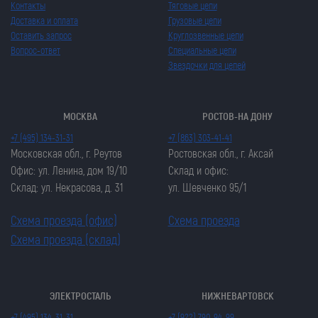
Контакты
Тяговые цепи
Доставка и оплата
Грузовые цепи
Оставить запрос
Круглозвенные цепи
Вопрос-ответ
Специальные цепи
Звездочки для цепей
МОСКВА
РОСТОВ-НА ДОНУ
+7 (495) 134-31-31
+7 (863) 303-41-41
Московская обл., г. Реутов
Ростовская обл., г. Аксай
Офис: ул. Ленина, дом 19/10
Склад и офис:
Склад: ул. Некрасова, д. 31
ул. Шевченко 95/1
Схема проезда (офис)
Схема проезда
Схема проезда (склад)
ЭЛЕКТРОСТАЛЬ
НИЖНЕВАРТОВСК
Закрыть попап
Закрыть попап
+7 (495) 134-31-31
+7 (922) 790-94-99