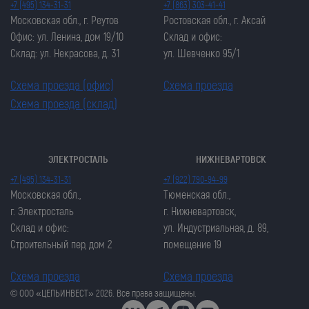
+7 (495) 134-31-31
+7 (863) 303-41-41
Московская обл., г. Реутов
Ростовская обл., г. Аксай
Офис: ул. Ленина, дом 19/10
Склад и офис:
Склад: ул. Некрасова, д. 31
ул. Шевченко 95/1
Схема проезда (офис)
Схема проезда
Схема проезда (склад)
ЭЛЕКТРОСТАЛЬ
НИЖНЕВАРТОВСК
Закрыть попап
Закрыть попап
+7 (495) 134-31-31
+7 (922) 790-94-99
ОСТАВИТЬ ЗАЯВКУ
ОСТАВИТЬ ЗАЯВКУ
Московская обл.,
Тюменская обл.,
Закрыть попап
г. Электросталь
г. Нижневартовск,
Закрыть попап
ЗАКАЗАТЬ ЦЕПЬ
Склад и офис:
ул. Индустриальная, д. 89,
ЗАКАЗАТЬ ЦЕПЬ
Строительный пер, дом 2
помещение 19
Схема проезда
Схема проезда
© ООО «ЦЕПЬИНВЕСТ» 2026. Все права защищены.