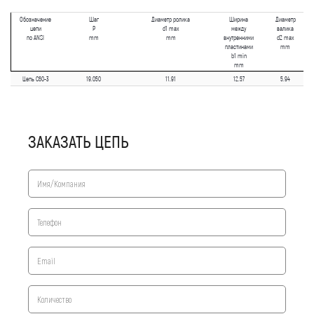
Обозначение
Шаг
Диаметр ролика
Ширина
Диаметр
цепи
P
d1 max
между
валика
по ANSI
mm
mm
внутренними
d2 max
пластинами
mm
b1 min
mm
Цепь C60-3
19.050
11.91
12.57
5.94
ЗАКАЗАТЬ ЦЕПЬ