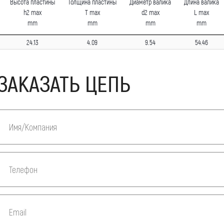
Высота пластины
Толщина пластины
Диаметр валика
Длина валика
h2 max
T max
d2 max
L max
mm
mm
mm
mm
24.13
4.09
9.54
54.46
ЗАКАЗАТЬ ЦЕПЬ