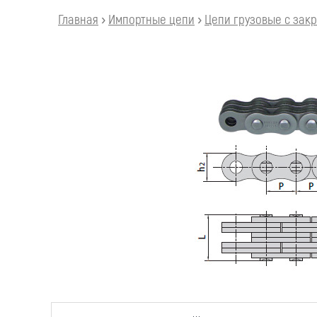
Главная
›
Импортные цепи
›
Цепи грузовые с зак