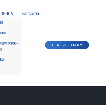
ONGHUA
Контакты
де
кция
водственный
оставить заявку
сс
тво