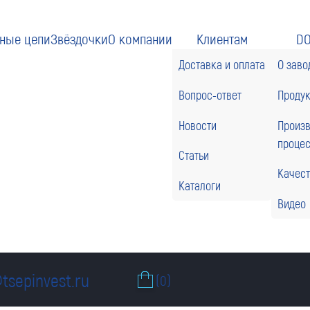
ные цепи
Звёздочки
О компании
Клиентам
D
Доставка и оплата
О заво
Вопрос-ответ
Проду
Новости
Произ
проце
Статьи
Качес
Каталоги
Видео
tsepinvest.ru
(0)