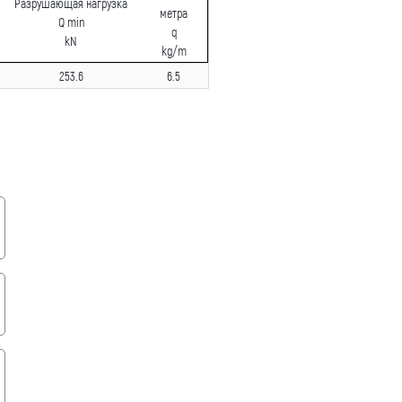
Разрушающая нагрузка
метра
Q min
q
kN
kg/m
253.6
6.5