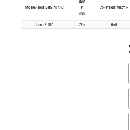
Шаг
Обозначение Цепь по ANSI
P
Сочетание пластин
mm
Цепь BL866
25.4
6×6