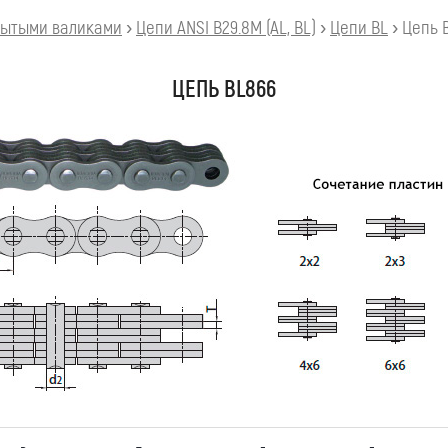
рытыми валиками
›
Цепи ANSI B29.8M (AL, BL)
›
Цепи BL
›
Цепь 
ЦЕПЬ BL866