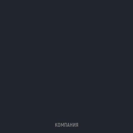
Я даю согласие на обработку моих
персональных данных (ФИО/Компания,
телефон, email) компанией
ООО «ЦЕПЬИНВЕСТ».
Посмотреть текст согласия
КОМПАНИЯ