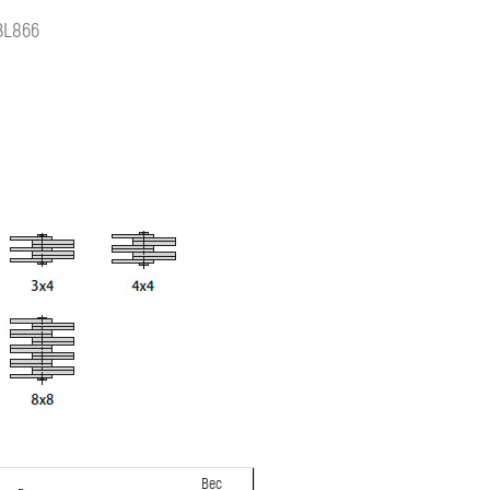
BL866
Вес