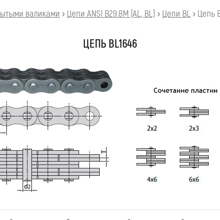
рытыми валиками
›
Цепи ANSI B29.8M (AL, BL)
›
Цепи BL
›
Цепь 
ЦЕПЬ BL1646