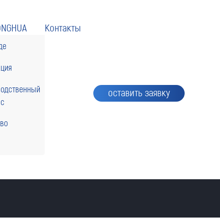
ONGHUA
Контакты
де
кция
водственный
оставить заявку
сс
тво