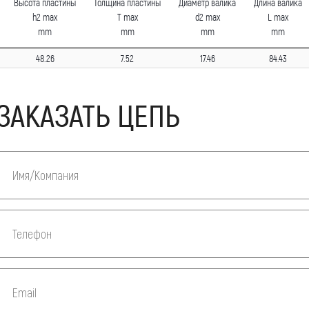
Высота пластины
Толщина пластины
Диаметр валика
Длина валика
h2 max
T max
d2 max
L max
mm
mm
mm
mm
48.26
7.52
17.46
84.43
ЗАКАЗАТЬ ЦЕПЬ