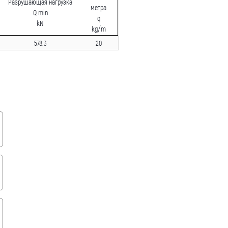
Разрушающая нагрузка
метра
Q min
q
kN
kg/m
578.3
20