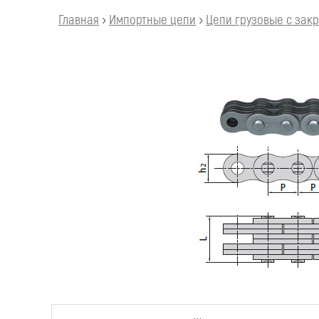
Главная
›
Импортные цепи
›
Цепи грузовые с зак