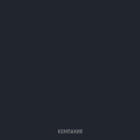
Я даю согласие на обработку моих
персональных данных (ФИО/Компания,
телефон, email) компанией
ООО «ЦЕПЬИНВЕСТ».
Посмотреть текст согласия
КОМПАНИЯ