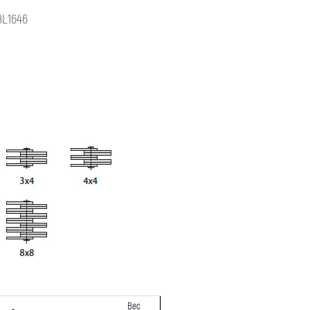
BL1646
Вес