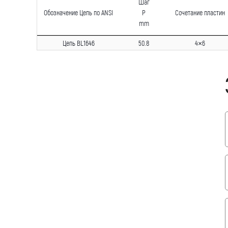
Шаг
Обозначение Цепь по ANSI
P
Сочетание пластин
mm
Цепь BL1646
50.8
4×6