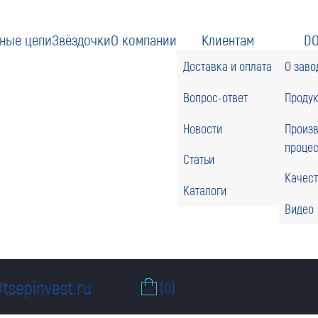
ные цепи
Звёздочки
О компании
Клиентам
D
Доставка и оплата
О заво
Вопрос-ответ
Проду
Новости
Произ
проце
Статьи
Качес
Каталоги
Видео
tsepinvest.ru
(0)