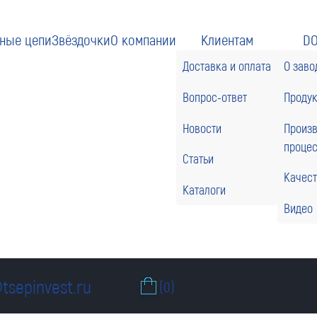
ные цепи
Звёздочки
О компании
Клиентам
D
Доставка и оплата
О заво
Вопрос-ответ
Проду
Новости
Произ
проце
Статьи
Качес
Каталоги
Видео
tsepinvest.ru
(0)