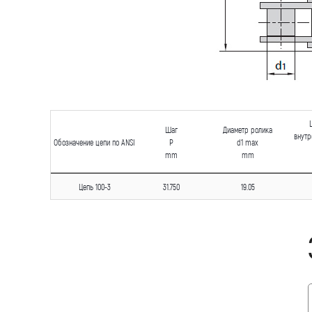
Шаг
Диаметр ролика
внутр
Обозначение цепи по ANSI
P
d1 max
mm
mm
Цепь 100-3
31.750
19.05