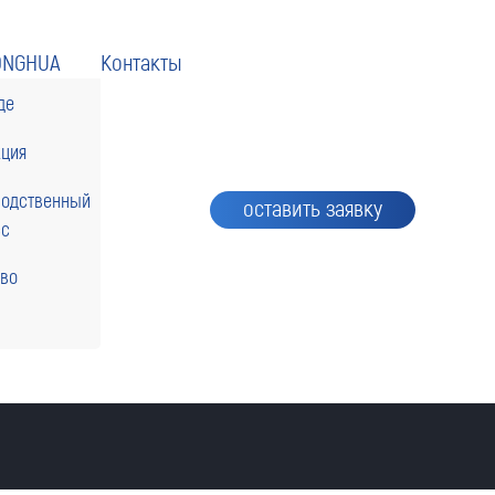
ONGHUA
Контакты
де
кция
водственный
оставить заявку
сс
тво