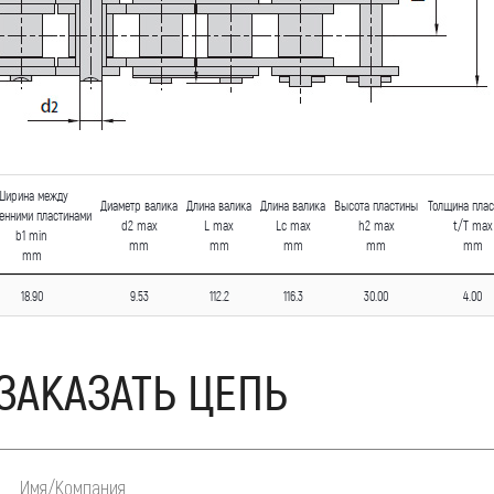
Ширина между
Диаметр валика
Длина валика
Длина валика
Высота пластины
Толщина пла
енними пластинами
d2 max
L max
Lc max
h2 max
t/T max
b1 min
mm
mm
mm
mm
mm
mm
18.90
9.53
112.2
116.3
30.00
4.00
ЗАКАЗАТЬ ЦЕПЬ