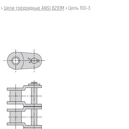
›
Цепи трёхрядные ANSI B29.1M
›
Цепь 100-3