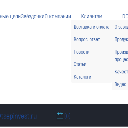
ные цепи
Звёздочки
О компании
Клиентам
D
Доставка и оплата
О заво
Вопрос-ответ
Проду
Новости
Произ
проце
Статьи
Качес
Каталоги
Видео
tsepinvest.ru
(0)