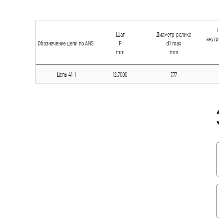
Шаг
Диаметр ролика
внутр
Обозначение цепи по ANSI
P
d1 max
mm
mm
Цепь 41-1
12.7000
7.77