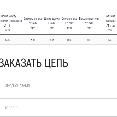
Ширина между
Толщина
Диаметр валика
Длина валика
Длина валика
Высота пластины
енними пластинами
пластины
d2 max
L max
Lc max
h2 max
b1 min
t/T max
mm
mm
mm
mm
mm
mm
6.25
3.58
13.75
15.00
9.91
1.30
ЗАКАЗАТЬ ЦЕПЬ