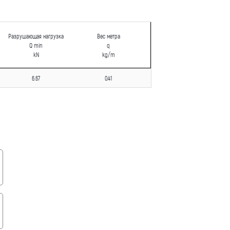
Разрушающая нагрузка
Вес метра
Q min
q
kN
kg/m
6.67
0.41