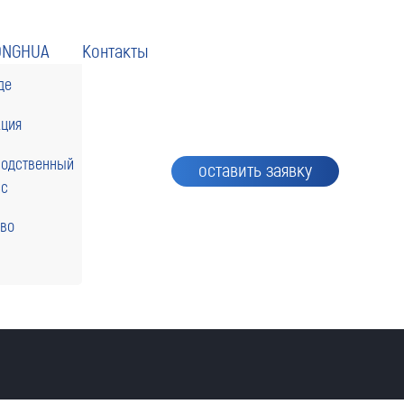
ONGHUA
Контакты
де
кция
водственный
оставить заявку
сс
тво