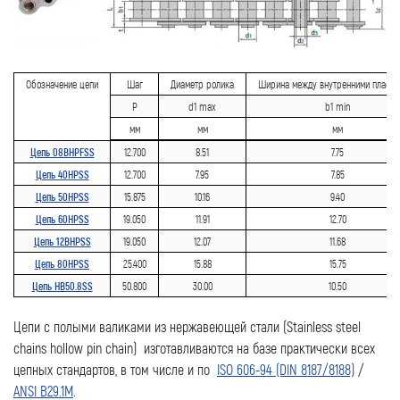
Обозначение цепи
Шаг
Диаметр ролика
Ширина между внутренними пласти
P
d1 max
b1 min
мм
мм
мм
Цепь 08BHPFSS
12.700
8.51
7.75
Цепь 40HPSS
12.700
7.95
7.85
Цепь 50HPSS
15.875
10.16
9.40
Цепь 60HPSS
19.050
11.91
12.70
Цепь 12BHPSS
19.050
12.07
11.68
Цепь 80HPSS
25.400
15.88
15.75
Цепь HB50.8SS
50.800
30.00
10.50
Цепи с полыми валиками из нержавеющей стали (Stainless steel
chains hollow pin chain) изготавливаются на базе практически всех
цепных стандартов, в том числе и по
ISO 606-94 (DIN 8187/8188)
/
ANSI B29.1M
.