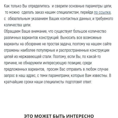
Номер телефона для связи (обязательно)
Как только Вы определитесь и сверили основные параметры цепи,
то можно сделать заказ нашим специалистам, перейдя
по ссылке
,
с обязательным указанием Ваших контактных данных, и требуемого
количества цепи.
Ваш e-mail (обязательно)
Обращаем Ваше внимание, что существует большое количество
различных вариантов конструкций. Выносить все возможные
варианты на обозрение не простая задача, поэтому на нашем сайте
отражены наиболее популярные и распространенные конструкции
Ваше сообщение
цепей из нержавеющей стали. Поэтому, если Вы, по какой-то
причине, не обнаружили интересующую позицию, среди
предложенных вариантов, просим Вас отправить в любом случае
запрос в наш адрес, с теми параметрами, которые Вам известны. В
кратчайшие сроки наши специалисты подготовят ответ.
Я даю согласие на обработку моих персональных
данных (ФИО/Компания, телефон, email) компанией
ООО «ЦЕПЬИНВЕСТ».
Посмотреть текст согласия
ЭТО МОЖЕТ БЫТЬ ИНТЕРЕСНО