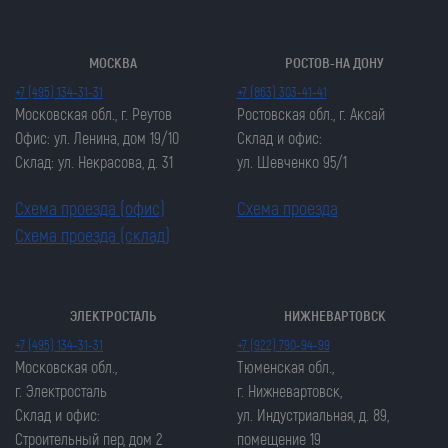
МОСКВА
РОСТОВ-НА ДОНУ
+7 (495) 134-31-31
+7 (863) 303-41-41
Московская обл., г. Реутов
Ростовская обл., г. Аксай
Офис: ул. Ленина, дом 19/10
Склад и офис:
Склад: ул. Некрасова, д. 31
ул. Шевченко 95/1
Схема проезда (офис)
Схема проезда
Схема проезда (склад)
ЭЛЕКТРОСТАЛЬ
НИЖНЕВАРТОВСК
Закрыть попап
Закрыть попап
+7 (495) 134-31-31
+7 (922) 790-94-99
ОСТАВИТЬ ЗАЯВКУ
ОСТАВИТЬ ЗАЯВКУ
Московская обл.,
Тюменская обл.,
Закрыть попап
г. Электросталь
г. Нижневартовск,
Закрыть попап
ЗАКАЗАТЬ ЦЕПЬ
Склад и офис:
ул. Индустриальная, д. 89,
ЗАКАЗАТЬ ЦЕПЬ
Строительный пер, дом 2
помещение 19