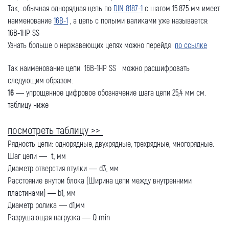
Так, обычная однорядная цепь по
DIN 8187-1
с шагом 15.875 мм имеет
наименование
16B-1
, а цепь с полыми валиками уже называется:
16B-1HP SS
Узнать больше о нержавеющих цепях можно перейдя
по ссылке
Так наименование цепи 16B-1HP SS можно расшифровать
следующим образом:
16
— упрощенное цифровое обозначение шага цепи 25,4 мм см.
таблицу ниже
Оставить заявку
посмотреть таблицу >>
Как к Вам обращаться (обязательно)
Рядность цепи: однорядные, двухрядные, трехрядные, многорядные.
Шаг цепи — t, мм
Диаметр отверстия втулки — d3, мм
Расстояние внутри блока (Ширина цепи между внутренними
Компания
пластинами) — b1, мм
Диаметр ролика — d1,мм
Разрушающая нагрузка — Q min