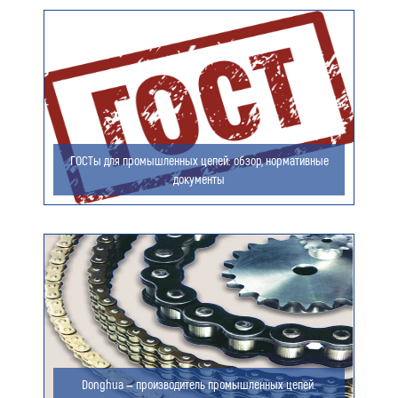
Ваш e-mail (обязательно)
Ваше сообщение
ГОСТы для промышленных цепей: обзор, нормативные
документы
Я даю согласие на обработку моих персональных
данных (ФИО/Компания, телефон, email) компанией
ООО «ЦЕПЬИНВЕСТ».
Посмотреть текст согласия
Donghua – производитель промышленных цепей.