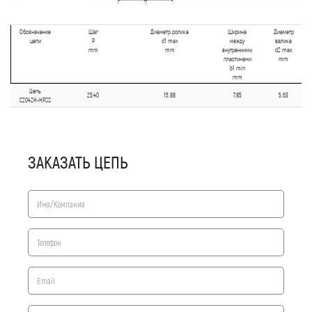
Обозначение
Шаг
Диаметр ролика
Ширина
Диаметр
цепи
P
d1 max
между
валика
mm
mm
внутренними
d2 max
пластинами
mm
b1 min
mm
Цепь
25.40
15.88
7.85
5.63
C2042H-HPSS
ЗАКАЗАТЬ ЦЕПЬ