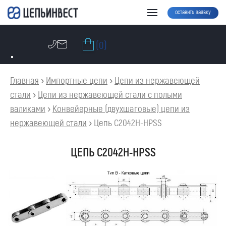
оставить заявку
(0)
Главная
›
Импортные цепи
›
Цепи из нержавеющей
стали
›
Цепи из нержавеющей стали с полыми
валиками
›
Конвейерные (двухшаговые) цепи из
нержавеющей стали
›
Цепь C2042H-HPSS
ЦЕПЬ C2042H-HPSS