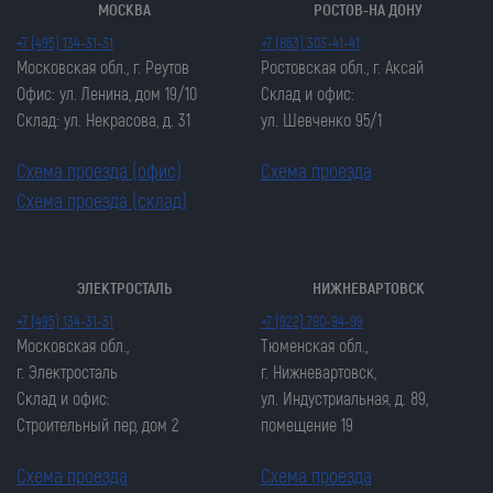
МОСКВА
РОСТОВ-НА ДОНУ
+7 (495) 134-31-31
+7 (863) 303-41-41
Московская обл., г. Реутов
Ростовская обл., г. Аксай
Офис: ул. Ленина, дом 19/10
Склад и офис:
Склад: ул. Некрасова, д. 31
ул. Шевченко 95/1
Схема проезда (офис)
Схема проезда
Схема проезда (склад)
ЭЛЕКТРОСТАЛЬ
НИЖНЕВАРТОВСК
Закрыть попап
Закрыть попап
+7 (495) 134-31-31
+7 (922) 790-94-99
ОСТАВИТЬ ЗАЯВКУ
ОСТАВИТЬ ЗАЯВКУ
Московская обл.,
Тюменская обл.,
Закрыть попап
г. Электросталь
г. Нижневартовск,
Закрыть попап
ЗАКАЗАТЬ ЦЕПЬ
Склад и офис:
ул. Индустриальная, д. 89,
ЗАКАЗАТЬ ЦЕПЬ
Строительный пер, дом 2
помещение 19
Схема проезда
Схема проезда