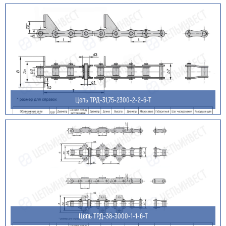
Цепь ТРД-31,75-2300-2-2-6-Т
Оставить заявку
Как к Вам обращаться (обязательно)
Компания
Цепь ТРД-38-3000-1-1-6-Т