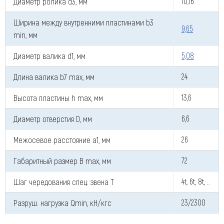
Диаметр ролика d3, мм
10,16
Ширина между внутренними пластинами b3
9,65
min, мм
Диаметр валика d1, мм
5,08
Длина валика b7 max, мм
24
Высота пластины h max, мм
13,6
Диаметр отверстия D, мм
6,6
Межосевое расстояние a1, мм
26
Габаритный размер B max, мм
72
Шаг чередования спец. звена T
4t, 6t, 8t, ..
Разруш. нагрузка Qmin, кН/кгс
23/2300