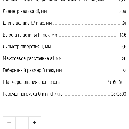
Диаметр валика d1, мм
5,08
Длина валика b7 max, мм
24
Высота пластины h max, мм
13,6
Диаметр отверстия D, мм
6,6
Межосевое расстояние a1, мм
26
Габаритный размер B max, мм
72
Шаг чередования спец. звена T
4t, 6t, 8t, ..
Разруш. нагрузка Qmin, кН/кгс
23/2300