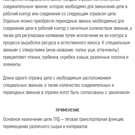
соединительным звеном, которое необходимо для замыкания цепи в
Ваше сообщение
рабочий контур или соединения со следующим отрезком цепи.
Отдельно можно приобрести переходные звенья, необходимые для
соединения цепи в рабочий контур с нечетным количеством звеньев, а
также для регулировки натяжения путем исключения их из контура в
процессе выработки ресурса и естественного износа. К специальным
звеньям с отверстиями (иное название: лапки, уши, аттачменты)
прикрепляют планки, гребенки, скребки, ковши, различные полотна и
Я даю согласие на обработку моих персональных
элементы.
данных (ФИО/Компания, телефон, email) компанией
ООО «ЦЕПЬИНВЕСТ».
Длина одного отрезка цепи с необходимым расположением
Посмотреть текст согласия
специальных звеньев, а также количество соединительных и
переходных звеньев в отрезке могут быть согласованы с заказчиком.
ПРИМЕНЕНИЕ
Основное назначение цепи ТРД – тяговая транспортерная функция,
перемещение различного сырья и материалов.