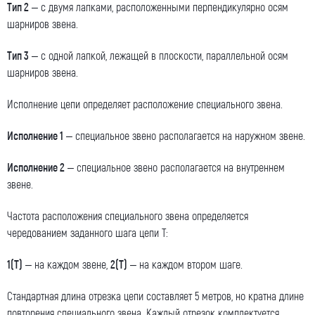
Тип 2
– с двумя лапками, расположенными перпендикулярно осям
шарниров звена.
Оставить заявку
Тип 3
– с одной лапкой, лежащей в плоскости, параллельной осям
Как к Вам обращаться (обязательно)
шарниров звена.
Исполнение цепи определяет расположение специального звена.
Компания
Исполнение 1
– специальное звено располагается на наружном звене.
Исполнение 2
– специальное звено располагается на внутреннем
звене.
Номер телефона для связи (обязательно)
Частота расположения специального звена определяется
чередованием заданного шага цепи Т:
1(Т)
– на каждом звене,
2(Т)
– на каждом втором шаге.
Ваш e-mail (обязательно)
Стандартная длина отрезка цепи составляет 5 метров, но кратна длине
повторения специального звена. Каждый отрезок комплектуется