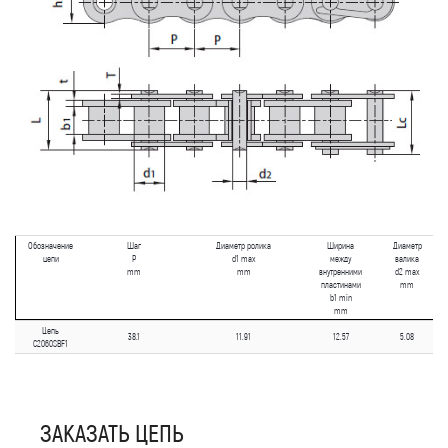
Обозначение
Шаг
Диаметр ролика
Ширина
Диаметр
цепи
P
d1 max
между
валика
mm
mm
внутренними
d2 max
пластинами
mm
b1 min
mm
Цепь
38.1
11.91
12.57
5.08
C2060SBF1
ЗАКАЗАТЬ ЦЕПЬ