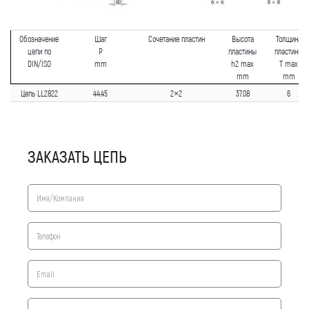
Обозначение
Шаг
Сочетание пластин
Высота
Толщина
цепи по
P
пластины
пластины
DIN/ISO
mm
h2 max
T max
mm
mm
Цепь LL2822
44.45
2×2
37.08
6
ЗАКАЗАТЬ ЦЕПЬ