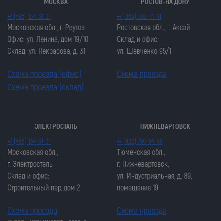
МОСКВА
РОСТОВ-НА ДОНУ
+7 (495) 134-31-31
+7 (863) 303-41-41
Московская обл., г. Реутов
Ростовская обл., г. Аксай
Офис: ул. Ленина, дом 19/10
Склад и офис:
Склад: ул. Некрасова, д. 31
ул. Шевченко 95/1
Схема проезда (офис)
Схема проезда
Схема проезда (склад)
ЭЛЕКТРОСТАЛЬ
НИЖНЕВАРТОВСК
Закрыть попап
Закрыть попап
+7 (495) 134-31-31
+7 (922) 790-94-99
ОСТАВИТЬ ЗАЯВКУ
ОСТАВИТЬ ЗАЯВКУ
Московская обл.,
Тюменская обл.,
Закрыть попап
г. Электросталь
г. Нижневартовск,
Закрыть попап
ЗАКАЗАТЬ ЦЕПЬ
Склад и офис:
ул. Индустриальная, д. 89,
ЗАКАЗАТЬ ЦЕПЬ
Строительный пер, дом 2
помещение 19
Схема проезда
Схема проезда