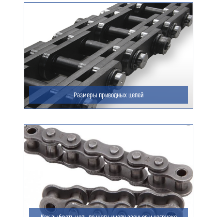
Ваш e-mail (обязательно)
Ваше сообщение
Размеры приводных цепей
Я даю согласие на обработку моих персональных
данных (ФИО/Компания, телефон, email) компанией
ООО «ЦЕПЬИНВЕСТ».
Посмотреть текст согласия
Как выбрать цепь по шагу, числу звеньев и нагрузке