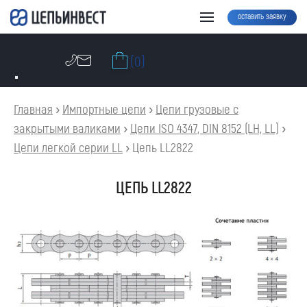
оставить заявку
(0)
Главная
›
Импортные цепи
›
Цепи грузовые с
закрытыми валиками
›
Цепи ISO 4347, DIN 8152 (LH, LL)
›
Цепи легкой серии LL
›
Цепь LL2822
ЦЕПЬ LL2822