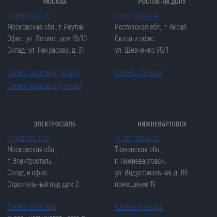
МОСКВА
РОСТОВ-НА ДОНУ
+7 (495) 134-31-31
+7 (863) 303-41-41
Московская обл., г. Реутов
Ростовская обл., г. Аксай
Офис: ул. Ленина, дом 19/10
Склад и офис:
Склад: ул. Некрасова, д. 31
ул. Шевченко 95/1
Схема проезда (офис)
Схема проезда
Схема проезда (склад)
ЭЛЕКТРОСТАЛЬ
НИЖНЕВАРТОВСК
Закрыть попап
Закрыть попап
+7 (495) 134-31-31
+7 (922) 790-94-99
ОСТАВИТЬ ЗАЯВКУ
ОСТАВИТЬ ЗАЯВКУ
Московская обл.,
Тюменская обл.,
Закрыть попап
г. Электросталь
г. Нижневартовск,
Закрыть попап
ЗАКАЗАТЬ ЦЕПЬ
Склад и офис:
ул. Индустриальная, д. 89,
ЗАКАЗАТЬ ЦЕПЬ
Строительный пер, дом 2
помещение 19
Схема проезда
Схема проезда