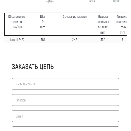
Обозначение
Шаг
Сочетание пластин
Высота
Толщина
цепи по
P
пластины
пластины
DIN/ISO
mm
h2 max
T max
mm
mm
Цепь LL2422
38.1
2×2
33.4
5
ЗАКАЗАТЬ ЦЕПЬ