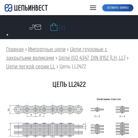
оставить заявку
(0)
Главная
›
Импортные цепи
›
Цепи грузовые с
закрытыми валиками
›
Цепи ISO 4347, DIN 8152 (LH, LL)
›
Цепи легкой серии LL
›
Цепь LL2422
ЦЕПЬ LL2422