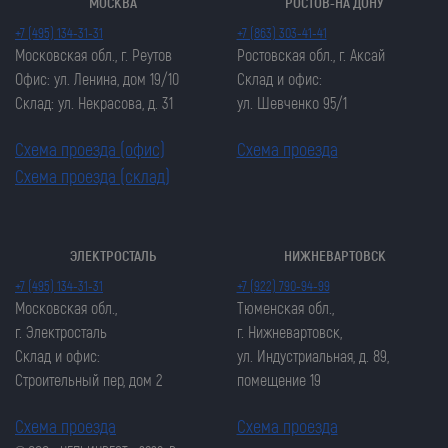
МОСКВА
РОСТОВ-НА ДОНУ
+7 (495) 134-31-31
+7 (863) 303-41-41
Московская обл., г. Реутов
Ростовская обл., г. Аксай
Офис: ул. Ленина, дом 19/10
Склад и офис:
Склад: ул. Некрасова, д. 31
ул. Шевченко 95/1
Схема проезда (офис)
Схема проезда
Схема проезда (склад)
ЭЛЕКТРОСТАЛЬ
НИЖНЕВАРТОВСК
Закрыть попап
Закрыть попап
+7 (495) 134-31-31
+7 (922) 790-94-99
ОСТАВИТЬ ЗАЯВКУ
ОСТАВИТЬ ЗАЯВКУ
Московская обл.,
Тюменская обл.,
Закрыть попап
г. Электросталь
г. Нижневартовск,
Закрыть попап
ЗАКАЗАТЬ ЦЕПЬ
Склад и офис:
ул. Индустриальная, д. 89,
ЗАКАЗАТЬ ЦЕПЬ
Строительный пер, дом 2
помещение 19
Схема проезда
Схема проезда