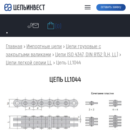
оставить заявку
(0)
Главная
›
Импортные цепи
›
Цепи грузовые с
закрытыми валиками
›
Цепи ISO 4347, DIN 8152 (LH, LL)
›
Цепи легкой серии LL
›
Цепь LL1044
ЦЕПЬ LL1044