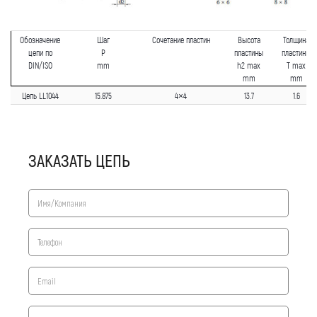
Обозначение
Шаг
Сочетание пластин
Высота
Толщина
цепи по
P
пластины
пластины
DIN/ISO
mm
h2 max
T max
mm
mm
Цепь LL1044
15.875
4×4
13.7
1.6
ЗАКАЗАТЬ ЦЕПЬ