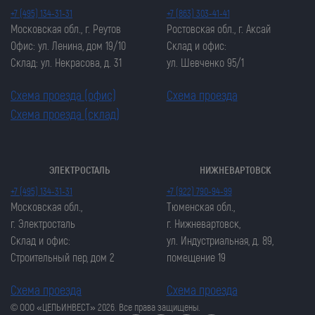
+7 (495) 134-31-31
+7 (863) 303-41-41
Московская обл., г. Реутов
Ростовская обл., г. Аксай
Офис: ул. Ленина, дом 19/10
Склад и офис:
Склад: ул. Некрасова, д. 31
ул. Шевченко 95/1
Схема проезда (офис)
Схема проезда
Схема проезда (склад)
ЭЛЕКТРОСТАЛЬ
НИЖНЕВАРТОВСК
Закрыть попап
Закрыть попап
+7 (495) 134-31-31
+7 (922) 790-94-99
ОСТАВИТЬ ЗАЯВКУ
ОСТАВИТЬ ЗАЯВКУ
Московская обл.,
Тюменская обл.,
Закрыть попап
г. Электросталь
г. Нижневартовск,
Закрыть попап
ЗАКАЗАТЬ ЦЕПЬ
Склад и офис:
ул. Индустриальная, д. 89,
ЗАКАЗАТЬ ЦЕПЬ
Строительный пер, дом 2
помещение 19
Схема проезда
Схема проезда
© ООО «ЦЕПЬИНВЕСТ» 2026. Все права защищены.