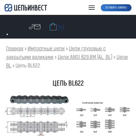
оставить заявку
(0)
Главная
›
Импортные цепи
›
Цепи грузовые с
закрытыми валиками
›
Цепи ANSI B29.8M (AL, BL)
›
Цепи
BL
›
Цепь BL622
ЦЕПЬ BL622