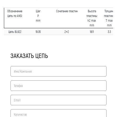
Обозначение
Шаг
Сочетание пластин
Высота
Толщина
Цепь по ANSI
P
пластины
пластины
mm
h2 max
T max
mm
mm
Цепь BL622
19.05
2×2
18.11
3.3
ЗАКАЗАТЬ ЦЕПЬ