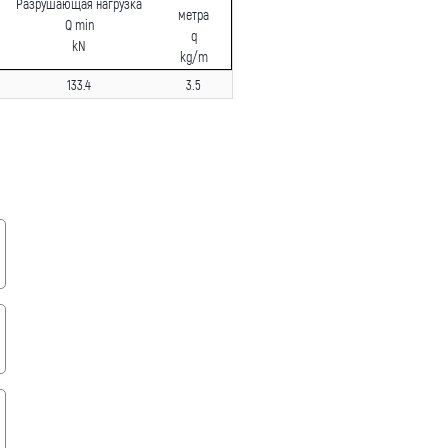
Разрушающая нагрузка
метра
Q min
q
kN
kg/m
133.4
3.5