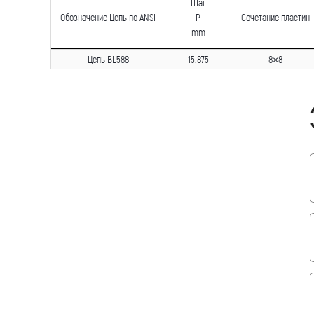
Шаг
Обозначение Цепь по ANSI
P
Сочетание пластин
mm
Цепь BL588
15.875
8×8