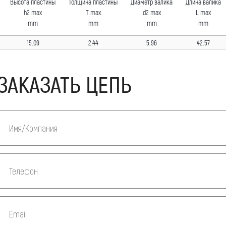
Высота пластины
Толщина пластины
Диаметр валика
Длина валика
h2 max
T max
d2 max
L max
mm
mm
mm
mm
15.09
2.44
5.96
42.57
ЗАКАЗАТЬ ЦЕПЬ