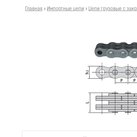
Главная
›
Импортные цепи
›
Цепи грузовые с зак