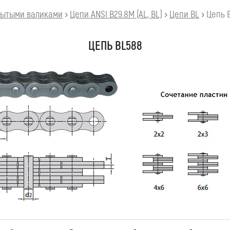
рытыми валиками
›
Цепи ANSI B29.8M (AL, BL)
›
Цепи BL
›
Цепь 
ЦЕПЬ BL588