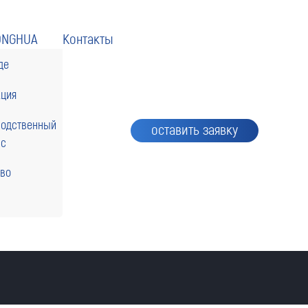
ONGHUA
Контакты
де
кция
водственный
оставить заявку
сс
тво