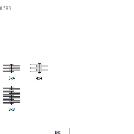
BL588
Вес