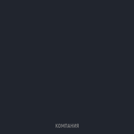
Я даю согласие на обработку моих
персональных данных (ФИО/Компания,
телефон, email) компанией
ООО «ЦЕПЬИНВЕСТ».
Посмотреть текст согласия
КОМПАНИЯ