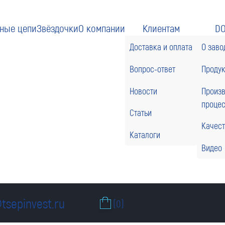
ные цепи
Звёздочки
О компании
Клиентам
D
Доставка и оплата
О заво
Вопрос-ответ
Проду
Новости
Произ
проце
Статьи
Качес
Каталоги
Видео
tsepinvest.ru
(0)