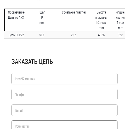
Обозначение
Шаг
Сочетание пластин
Высота
Толщина
Цепь по ANSI
P
пластины
пластины
mm
h2 max
T max
mm
mm
Цепь BL1622
50.8
2×2
48.26
7.52
ЗАКАЗАТЬ ЦЕПЬ