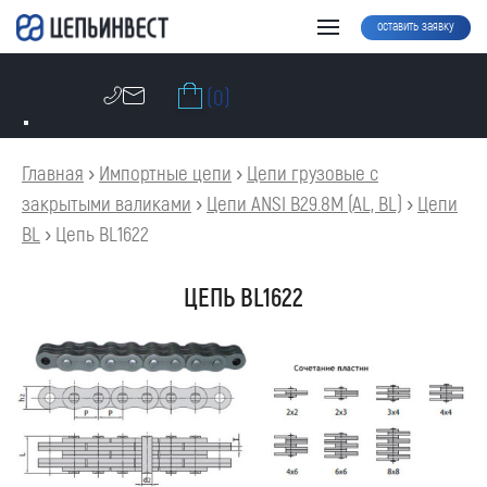
оставить заявку
(0)
Главная
›
Импортные цепи
›
Цепи грузовые с
закрытыми валиками
›
Цепи ANSI B29.8M (AL, BL)
›
Цепи
BL
›
Цепь BL1622
ЦЕПЬ BL1622