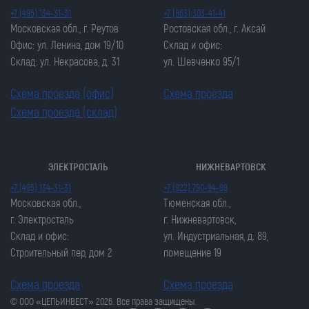
+7 (495) 134-31-31
+7 (863) 303-41-41
Московская обл., г. Реутов
Ростовская обл., г. Аксай
Офис: ул. Ленина, дом 19/10
Склад и офис:
Склад: ул. Некрасова, д. 31
ул. Шевченко 95/1
Схема проезда (офис)
Схема проезда
Схема проезда (склад)
ЭЛЕКТРОСТАЛЬ
НИЖНЕВАРТОВСК
Закрыть попап
Закрыть попап
+7 (495) 134-31-31
+7 (922) 790-94-99
ОСТАВИТЬ ЗАЯВКУ
ОСТАВИТЬ ЗАЯВКУ
Московская обл.,
Тюменская обл.,
Закрыть попап
г. Электросталь
г. Нижневартовск,
Закрыть попап
ЗАКАЗАТЬ ЦЕПЬ
Склад и офис:
ул. Индустриальная, д. 89,
ЗАКАЗАТЬ ЦЕПЬ
Строительный пер, дом 2
помещение 19
Схема проезда
Схема проезда
© ООО «ЦЕПЬИНВЕСТ» 2026. Все права защищены.