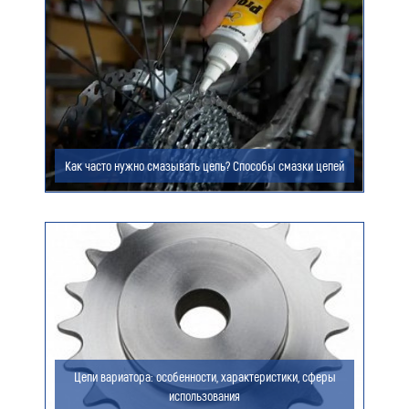
Ваш e-mail (обязательно)
Ваше сообщение
Как часто нужно смазывать цепь? Способы смазки цепей
Я даю согласие на обработку моих персональных
данных (ФИО/Компания, телефон, email) компанией
ООО «ЦЕПЬИНВЕСТ».
Посмотреть текст согласия
Цепи вариатора: особенности, характеристики, сферы
использования