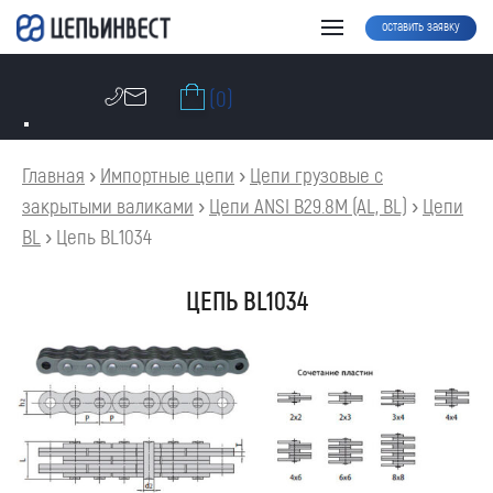
оставить заявку
(0)
Главная
›
Импортные цепи
›
Цепи грузовые с
закрытыми валиками
›
Цепи ANSI B29.8M (AL, BL)
›
Цепи
BL
›
Цепь BL1034
ЦЕПЬ BL1034