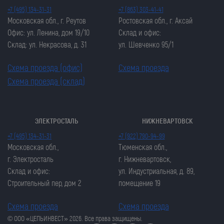
+7 (495) 134-31-31
+7 (863) 303-41-41
Московская обл., г. Реутов
Ростовская обл., г. Аксай
Офис: ул. Ленина, дом 19/10
Склад и офис:
Склад: ул. Некрасова, д. 31
ул. Шевченко 95/1
Схема проезда (офис)
Схема проезда
Схема проезда (склад)
ЭЛЕКТРОСТАЛЬ
НИЖНЕВАРТОВСК
Закрыть попап
Закрыть попап
+7 (495) 134-31-31
+7 (922) 790-94-99
ОСТАВИТЬ ЗАЯВКУ
ОСТАВИТЬ ЗАЯВКУ
Московская обл.,
Тюменская обл.,
Закрыть попап
г. Электросталь
г. Нижневартовск,
Закрыть попап
ЗАКАЗАТЬ ЦЕПЬ
Склад и офис:
ул. Индустриальная, д. 89,
ЗАКАЗАТЬ ЦЕПЬ
Строительный пер, дом 2
помещение 19
Схема проезда
Схема проезда
© ООО «ЦЕПЬИНВЕСТ» 2026. Все права защищены.