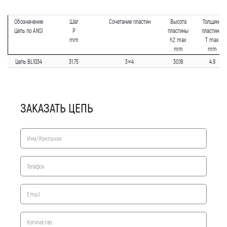
Обозначение
Шаг
Сочетание пластин
Высота
Толщина
Цепь по ANSI
P
пластины
пластины
mm
h2 max
T max
mm
mm
Цепь BL1034
31.75
3×4
30.18
4.9
ЗАКАЗАТЬ ЦЕПЬ