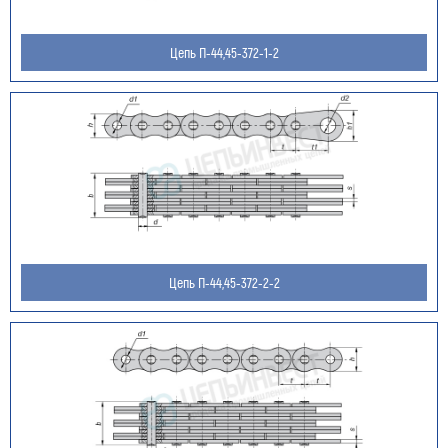
Цепь П-44,45-372-1-2
Оставить заявку
Как к Вам обращаться (обязательно)
Цепь П-44,45-372-2-2
Компания
Номер телефона для связи (обязательно)