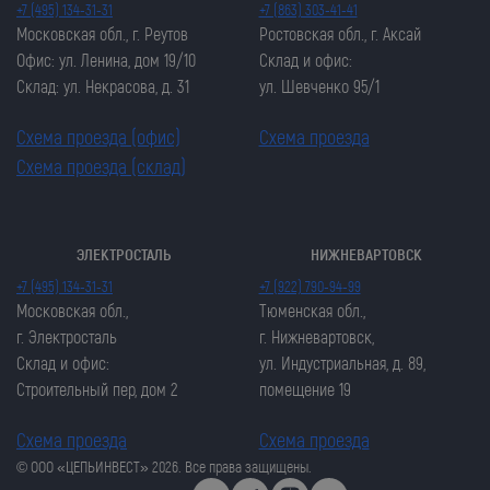
+7 (495) 134-31-31
+7 (863) 303-41-41
Московская обл., г. Реутов
Ростовская обл., г. Аксай
Офис: ул. Ленина, дом 19/10
Склад и офис:
Склад: ул. Некрасова, д. 31
ул. Шевченко 95/1
Схема проезда (офис)
Схема проезда
Схема проезда (склад)
ЭЛЕКТРОСТАЛЬ
НИЖНЕВАРТОВСК
Закрыть попап
Закрыть попап
+7 (495) 134-31-31
+7 (922) 790-94-99
ОСТАВИТЬ ЗАЯВКУ
ОСТАВИТЬ ЗАЯВКУ
Московская обл.,
Тюменская обл.,
Закрыть попап
г. Электросталь
г. Нижневартовск,
Закрыть попап
ЗАКАЗАТЬ ЦЕПЬ
Склад и офис:
ул. Индустриальная, д. 89,
ЗАКАЗАТЬ ЦЕПЬ
Строительный пер, дом 2
помещение 19
Схема проезда
Схема проезда
© ООО «ЦЕПЬИНВЕСТ» 2026. Все права защищены.