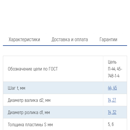
Характеристики
Доставка и оплата
Гарантии
Оставить заявку
Цепь
Обозначение цепи по ГОСТ
П-44, 45-
Как к Вам обращаться (обязательно)
748-1-4
Шаг t, мм
44, 45
Диаметр валика d2, мм
14, 27
Компания
Диаметр ролика d1, мм
14, 32
Толщина пластины S мм
5, 6
Номер телефона для связи (обязательно)