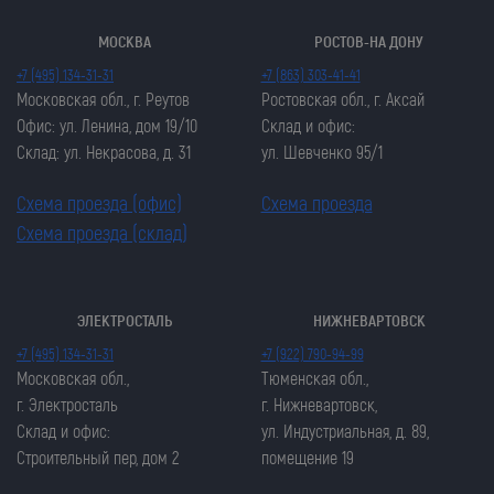
МОСКВА
РОСТОВ-НА ДОНУ
+7 (495) 134-31-31
+7 (863) 303-41-41
Московская обл., г. Реутов
Ростовская обл., г. Аксай
Офис: ул. Ленина, дом 19/10
Склад и офис:
Склад: ул. Некрасова, д. 31
ул. Шевченко 95/1
Схема проезда (офис)
Схема проезда
Схема проезда (склад)
ЭЛЕКТРОСТАЛЬ
НИЖНЕВАРТОВСК
Закрыть попап
Закрыть попап
+7 (495) 134-31-31
+7 (922) 790-94-99
ОСТАВИТЬ ЗАЯВКУ
ОСТАВИТЬ ЗАЯВКУ
Московская обл.,
Тюменская обл.,
Закрыть попап
г. Электросталь
г. Нижневартовск,
Закрыть попап
ЗАКАЗАТЬ ЦЕПЬ
Склад и офис:
ул. Индустриальная, д. 89,
ЗАКАЗАТЬ ЦЕПЬ
Строительный пер, дом 2
помещение 19