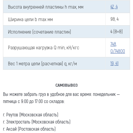
Высота внутренней пластины h max, мм
42, 4
Ширина цепи b max мм
98, 4
Ваш e-mail (обязательно)
Исполнение (сочетание пластин)
4 (8×8)
748,
Разрушающая нагрузка Q min, кН/кгс
0/74800
Ваше сообщение
Вес 1 метра цепи (расчетная) q, кг/м
19, 41
САМОВЫВОЗ
Вы можете забрать груз в удобное для вас время: понедельник –
пятница с 9:00 до 17:00 со складов:
Я даю согласие на обработку моих персональных
данных (ФИО/Компания, телефон, email) компанией
г. Реутов (Московская область)
ООО «ЦЕПЬИНВЕСТ».
г. Электросталь (Московская область)
Посмотреть текст согласия
г. Аксай (Ростовская область)