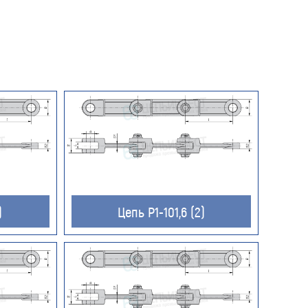
)
Цепь Р1-101,6 (2)