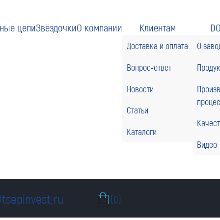
ные цепи
Звёздочки
О компании
Клиентам
D
Доставка и оплата
О заво
Вопрос-ответ
Проду
Новости
Произ
проце
Статьи
Качес
Каталоги
Видео
tsepinvest.ru
(0)