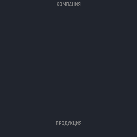
КОМПАНИЯ
Я даю согласие на обработку моих
персональных данных (ФИО/Компания,
телефон, email) компанией
ООО «ЦЕПЬИНВЕСТ».
Посмотреть текст согласия
ПРОДУКЦИЯ