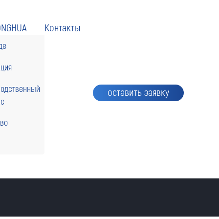
ONGHUA
Контакты
де
кция
водственный
оставить заявку
сс
тво