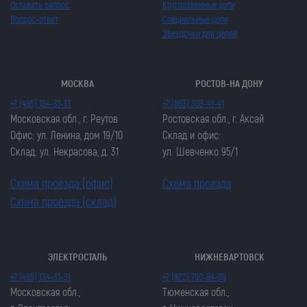
Оставить запрос
Круглозвенные цепи
Вопрос-ответ
Специальные цепи
Звездочки для цепей
МОСКВА
РОСТОВ-НА ДОНУ
+7 (495) 134-31-31
+7 (863) 303-41-41
Московская обл., г. Реутов
Ростовская обл., г. Аксай
Офис: ул. Ленина, дом 19/10
Склад и офис:
Склад: ул. Некрасова, д. 31
ул. Шевченко 95/1
Схема проезда (офис)
Схема проезда
Схема проезда (склад)
ЭЛЕКТРОСТАЛЬ
НИЖНЕВАРТОВСК
Закрыть попап
Закрыть попап
+7 (495) 134-31-31
+7 (922) 790-94-99
ОСТАВИТЬ ЗАЯВКУ
ОСТАВИТЬ ЗАЯВКУ
Московская обл.,
Тюменская обл.,
Закрыть попап