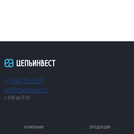
Ваше сообщение
Я даю согласие на обработку моих персональных
данных (ФИО/Компания, телефон, email) компанией
ООО «ЦЕПЬИНВЕСТ».
+7 (495) 134-31-31
Посмотреть текст согласия
info@tsepinvest.ru
с 9:00 до 17:00
КОМПАНИЯ
ПРОДУКЦИЯ