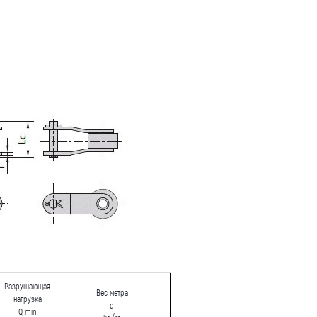
Разрушающая
Вес метра
нагрузка
q
Q min