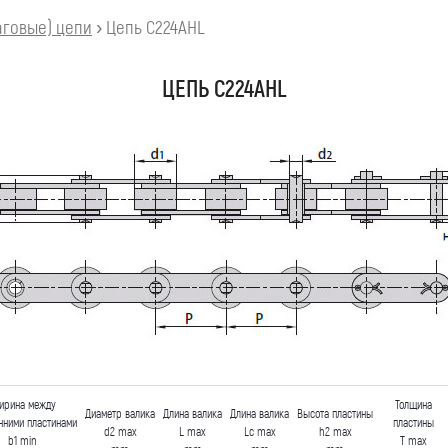
говые) цепи
›
Цепь C224AHL
ЦЕПЬ C224AHL
ирина между
Толщина
Диаметр валика
Длина валика
Длина валика
Высота пластины
нними пластинами
пластины
d2 max
L max
Lc max
h2 max
b1 min
T max