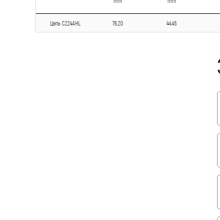
mm
mm
Цепь C224AHL
76.20
44.45