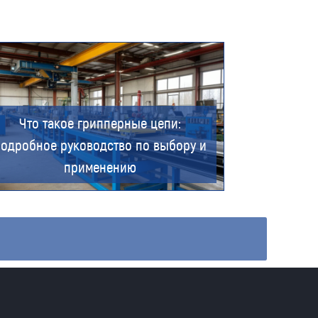
Что такое грипперные цепи:
подробное руководство по выбору и
применению