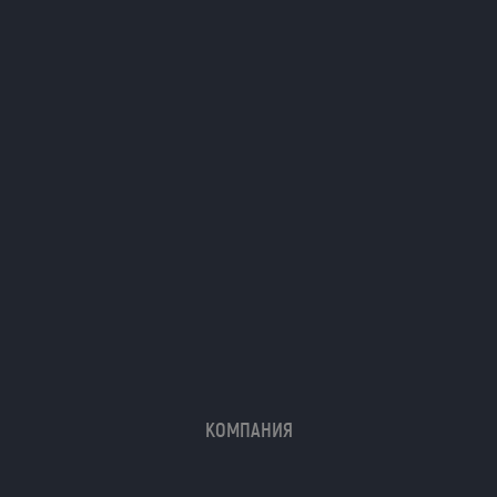
Я даю согласие на обработку моих
персональных данных (ФИО/Компания,
телефон, email) компанией
ООО «ЦЕПЬИНВЕСТ».
Посмотреть текст согласия
КОМПАНИЯ