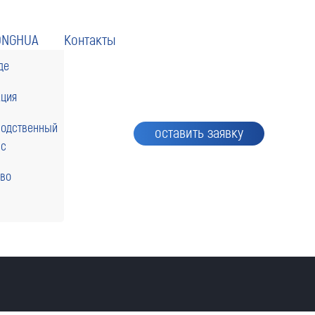
ONGHUA
Контакты
де
кция
водственный
оставить заявку
сс
тво