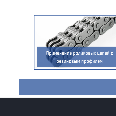
Применение роликовых цепей с
резиновым профилем