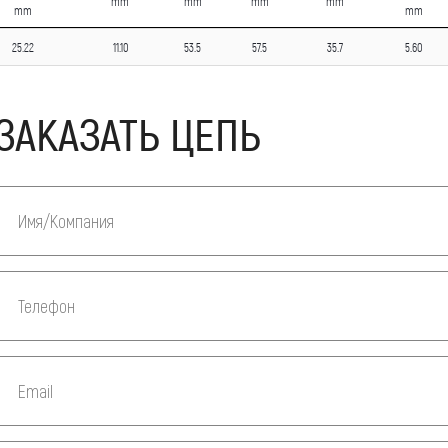
mm
mm
mm
mm
mm
mm
25.22
11.10
53.5
57.5
35.7
5.60
ЗАКАЗАТЬ ЦЕПЬ