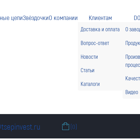
ные цепи
Звёздочки
О компании
Клиентам
D
Доставка и оплата
О заво
Вопрос-ответ
Проду
Новости
Произ
проце
Статьи
Качес
Каталоги
Видео
tsepinvest.ru
(0)