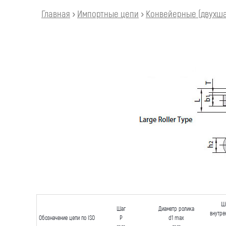
Главная
›
Импортные цепи
›
Конвейерные (двухша
Ш
Шаг
Диаметр ролика
внутре
Обозначение цепи по ISO
P
d1 max