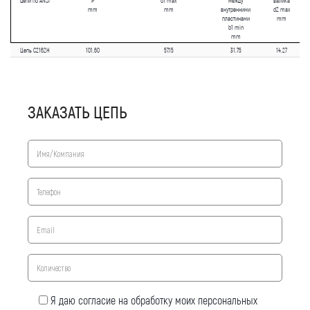
цепи по ANSI
P
d1 max
между
валика
mm
mm
внутренними
d2 max
пластинами
mm
b1 min
mm
Цепь C2162H
101.60
57.15
31.75
14.27
ЗАКАЗАТЬ ЦЕПЬ
Я даю согласие на обработку моих персональных