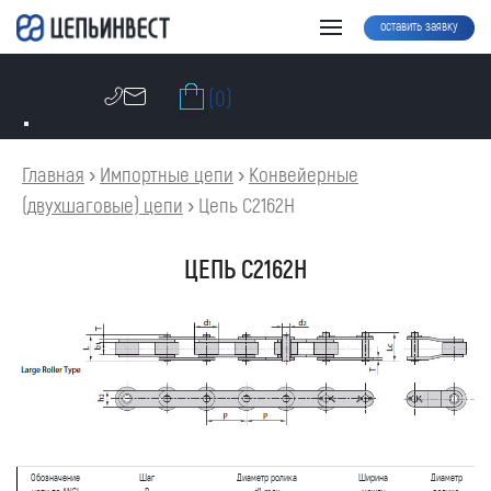
оставить заявку
(0)
Главная
›
Импортные цепи
›
Конвейерные
(двухшаговые) цепи
›
Цепь C2162H
ЦЕПЬ C2162H
Обозначение
Шаг
Диаметр ролика
Ширина
Диаметр