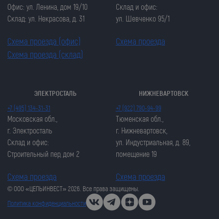
Офис: ул. Ленина, дом 19/10
Склад и офис:
Склад: ул. Некрасова, д. 31
ул. Шевченко 95/1
Схема проезда (офис)
Схема проезда
Схема проезда (склад)
ЭЛЕКТРОСТАЛЬ
НИЖНЕВАРТОВСК
Закрыть попап
Закрыть попап
+7 (495) 134-31-31
+7 (922) 790-94-99
ОСТАВИТЬ ЗАЯВКУ
ОСТАВИТЬ ЗАЯВКУ
Московская обл.,
Тюменская обл.,
Закрыть попап
г. Электросталь
г. Нижневартовск,
Закрыть попап
ЗАКАЗАТЬ ЦЕПЬ
Склад и офис:
ул. Индустриальная, д. 89,
ЗАКАЗАТЬ ЦЕПЬ
Строительный пер, дом 2
помещение 19
Схема проезда
Схема проезда
© ООО «ЦЕПЬИНВЕСТ» 2026. Все права защищены.
Политика конфиденциальности