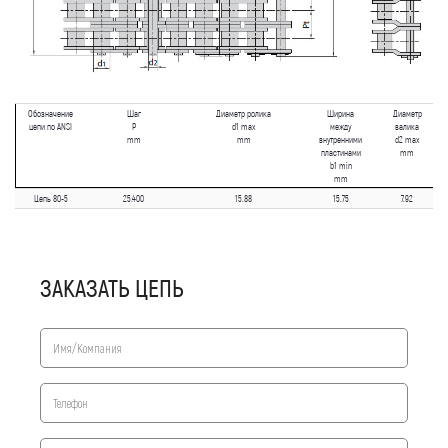
Обозначение
Шаг
Диаметр ролика
Ширина
Диаметр
цепи по ANSI
P
d1 max
между
валика
mm
mm
внутренними
d2 max
пластинами
mm
b1 min
mm
Цепь 80-5
25.400
15.88
15.75
7.92
ЗАКАЗАТЬ ЦЕПЬ