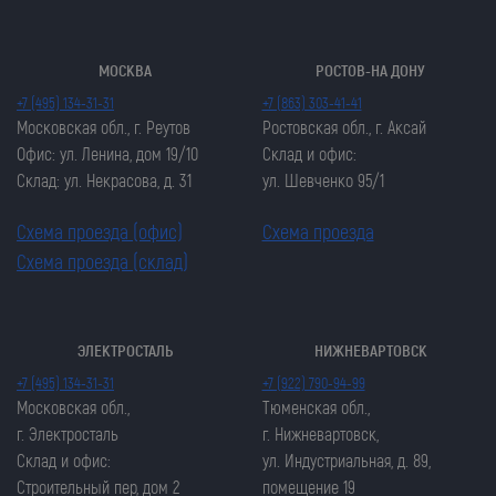
МОСКВА
РОСТОВ-НА ДОНУ
+7 (495) 134-31-31
+7 (863) 303-41-41
Московская обл., г. Реутов
Ростовская обл., г. Аксай
Офис: ул. Ленина, дом 19/10
Склад и офис:
Склад: ул. Некрасова, д. 31
ул. Шевченко 95/1
Схема проезда (офис)
Схема проезда
Схема проезда (склад)
ЭЛЕКТРОСТАЛЬ
НИЖНЕВАРТОВСК
Закрыть попап
Закрыть попап
+7 (495) 134-31-31
+7 (922) 790-94-99
ОСТАВИТЬ ЗАЯВКУ
ОСТАВИТЬ ЗАЯВКУ
Московская обл.,
Тюменская обл.,
Закрыть попап
г. Электросталь
г. Нижневартовск,
Закрыть попап
ЗАКАЗАТЬ ЦЕПЬ
Склад и офис:
ул. Индустриальная, д. 89,
ЗАКАЗАТЬ ЦЕПЬ
Строительный пер, дом 2
помещение 19