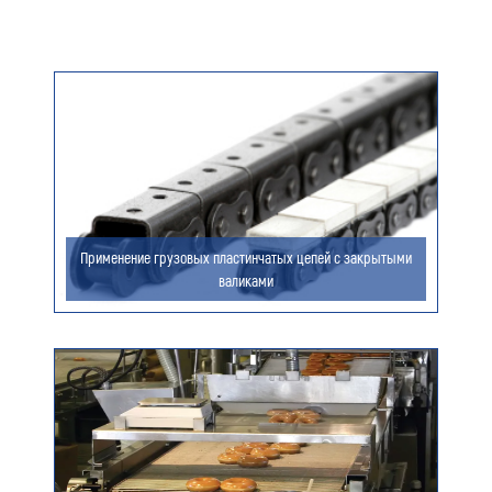
Номер телефона для связи (обязательно)
Ваш e-mail (обязательно)
Ваше сообщение
Применение грузовых пластинчатых цепей с закрытыми
валиками
Я даю согласие на обработку моих персональных
данных (ФИО/Компания, телефон, email) компанией
ООО «ЦЕПЬИНВЕСТ».
Посмотреть текст согласия