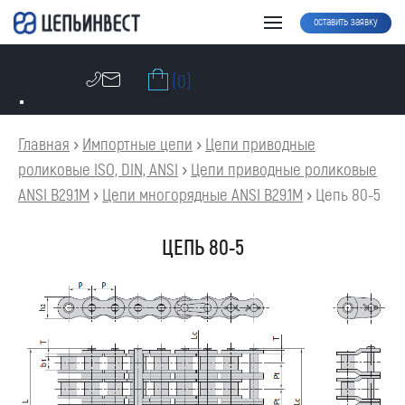
оставить заявку
(0)
Главная
›
Импортные цепи
›
Цепи приводные
роликовые ISO, DIN, ANSI
›
Цепи приводные роликовые
ANSI B29.1M
›
Цепи многорядные ANSI B29.1M
›
Цепь 80-5
ЦЕПЬ 80-5