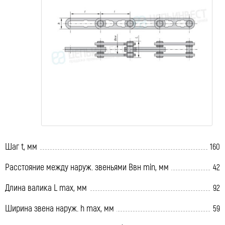
Шаг t, мм
160
Расстояние между наруж. звеньями Ввн min, мм
42
Длина валика L max, мм
92
Ширина звена наруж. h max, мм
59