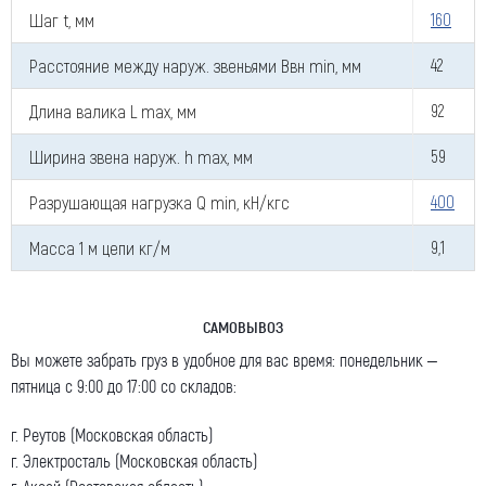
Шаг t, мм
160
Как к Вам обращаться (обязательно)
Расстояние между наруж. звеньями Ввн min, мм
42
Длина валика L max, мм
92
Компания
Ширина звена наруж. h max, мм
59
Разрушающая нагрузка Q min, кН/кгс
400
Номер телефона для связи (обязательно)
Масса 1 м цепи кг/м
9,1
САМОВЫВОЗ
Ваш e-mail (обязательно)
Вы можете забрать груз в удобное для вас время: понедельник –
пятница с 9:00 до 17:00 со складов:
г. Реутов (Московская область)
Ваше сообщение
г. Электросталь (Московская область)