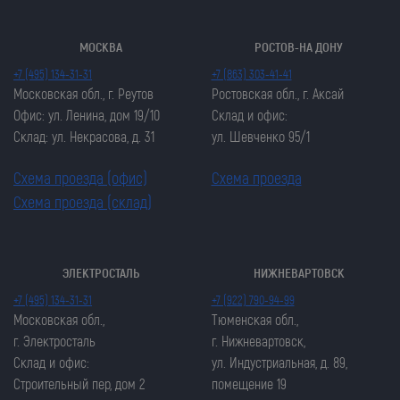
МОСКВА
РОСТОВ-НА ДОНУ
+7 (495) 134-31-31
+7 (863) 303-41-41
Московская обл., г. Реутов
Ростовская обл., г. Аксай
Офис: ул. Ленина, дом 19/10
Склад и офис:
Склад: ул. Некрасова, д. 31
ул. Шевченко 95/1
Схема проезда (офис)
Схема проезда
Схема проезда (склад)
ЭЛЕКТРОСТАЛЬ
НИЖНЕВАРТОВСК
Закрыть попап
Закрыть попап
+7 (495) 134-31-31
+7 (922) 790-94-99
ОСТАВИТЬ ЗАЯВКУ
ОСТАВИТЬ ЗАЯВКУ
Московская обл.,
Тюменская обл.,
Закрыть попап
г. Электросталь
г. Нижневартовск,
Закрыть попап
ЗАКАЗАТЬ ЦЕПЬ
Склад и офис:
ул. Индустриальная, д. 89,
ЗАКАЗАТЬ ЦЕПЬ
Строительный пер, дом 2
помещение 19