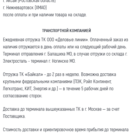
г. Аксай (Ростовская область)
г. Нижневартовск (ХМАО)
после оплаты и при наличии товара на складе.
ТРАНСПОРТНОЙ КОМПАНИЕЙ
Я даю согласие на обработку моих персональных
Ежедневная отгрузка ТК ООО «Деловые линии». Оплаченный заказ из
данных (ФИО/Компания, телефон, email) компанией
наличия отгружается в день оплаты или на следующий рабочий день.
ООО «ЦЕПЬИНВЕСТ».
Терминал отправления г. Балашиха МО, в случае отгрузки со склада г.
Электросталь - терминал г. Ногинске МО.
Посмотреть текст согласия
Отгрузка ТК «Байкал» - до 2 раз в неделю. Возможна доставка
крупными федеральными компаниями (ПЭК, Рэйл Континент,
Легкотранс, КИТ, Энергия и др.) – в течение 5 рабочих дней по
согласованию сторон.
Доставка до терминала вышеуказанных ТК в г. Москве – за счет
Поставщика.
Стоимость доставки и ориентировочное время прибытия до терминала