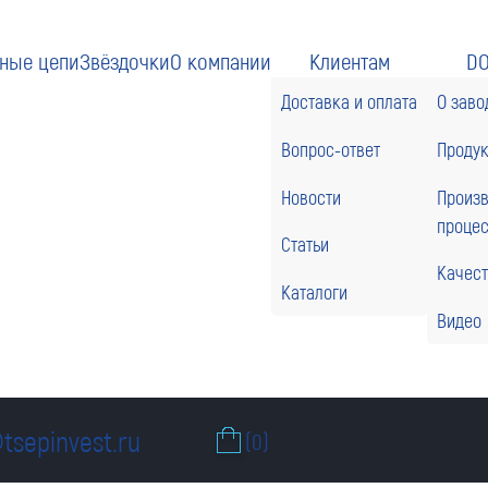
ные цепи
Звёздочки
О компании
Клиентам
D
Доставка и оплата
О заво
Вопрос-ответ
Проду
Новости
Произ
проце
Статьи
Качес
Каталоги
Видео
tsepinvest.ru
(0)