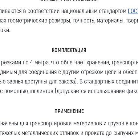
вливаются в соответствии национальным стандартом
ГОС
ая геометрические размеры, точность, материалы, твер
Компания
оки.
КОМПЛЕКТАЦИЯ
Номер телефона для связи (обязательно)
резками по 4 метра, что облегчает хранение, транспор
димым для соединения с другим отрезком цепи и обесп
 звенья доступны для заказа). В стандартных соединит
 с помощью шплинтов (допускается использование фикс
Ваш e-mail (обязательно)
ПРИМЕНЕНИЕ
начены для транспортировки материалов и грузов в ко
Ваше сообщение
яжелых металлических отливок и проката до сыпучих 