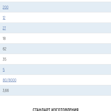
200
12
27
18
62
35
5
80/8000
Оставить заявку
3,66
Как к Вам обращаться (обязательно)
СТАНДАРТ ИЗГОТОВЛЕНИЯ