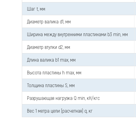
Шаг t, мм
Диаметр валика d1, мм
Ширина между внутренними пластинами b3 min, мм
Диаметр втулки d2, мм
Длина валика b1 max, мм
Высота пластины h max, мм
Толщина пластины S, мм
Разрушающая нагрузка Q min, кН/кгс
Вес 1 метра цепи (расчетная) q, кг