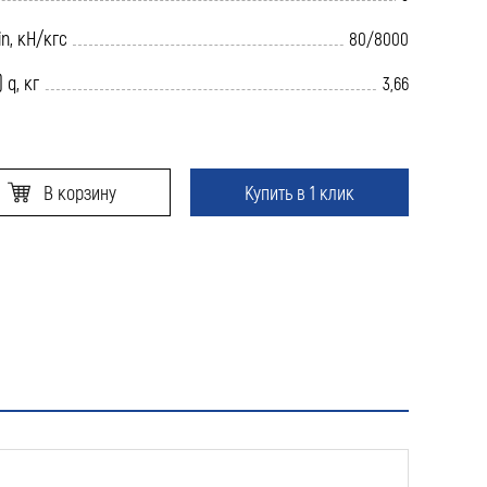
n, кН/кгс
80/8000
 q, кг
3,66
В корзину
Купить в 1 клик