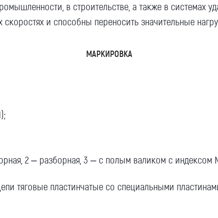
ышленности, в строительстве, а также в системах уда
х скоростях и способны переносить значительные нагру
МАРКИРОВКА
Я даю согласие на обработку моих
персональных данных (ФИО/Компания,
телефон, email) компанией
);
ООО «ЦЕПЬИНВЕСТ».
Посмотреть текст согласия
рная, 2 – разборная, 3 – с полым валиком с индексом 
епи тяговые пластинчатые со специальными пластинам