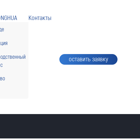
ONGHUA
Контакты
де
кция
водственный
оставить заявку
сс
тво