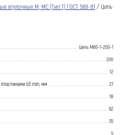
ые втулочные М, МС (Тип 1) ГОСТ 588-81
/ Цепь
Цепь М80-1-200-1
200
12
пластинами b3 min, мм
27
18
62
35
5