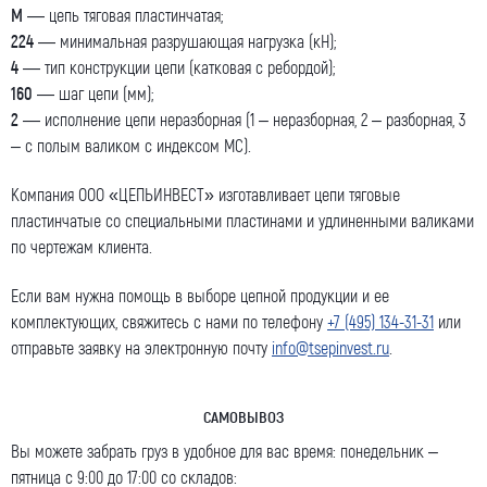
М
— цепь тяговая пластинчатая;
224
— минимальная разрушающая нагрузка (кН);
4
— тип конструкции цепи (катковая с ребордой);
160
— шаг цепи (мм);
2
— исполнение цепи неразборная (1 – неразборная, 2 – разборная, 3
– с полым валиком с индексом МС).
Компания ООО «ЦЕПЬИНВЕСТ» изготавливает цепи тяговые
пластинчатые со специальными пластинами и удлиненными валиками
по чертежам клиента.
Если вам нужна помощь в выборе цепной продукции и ее
комплектующих, свяжитесь с нами по телефону
+7 (495) 134-31-31
или
отправьте заявку на электронную почту
info@tsepinvest.ru
.
САМОВЫВОЗ
Вы можете забрать груз в удобное для вас время: понедельник –
пятница с 9:00 до 17:00 со складов: