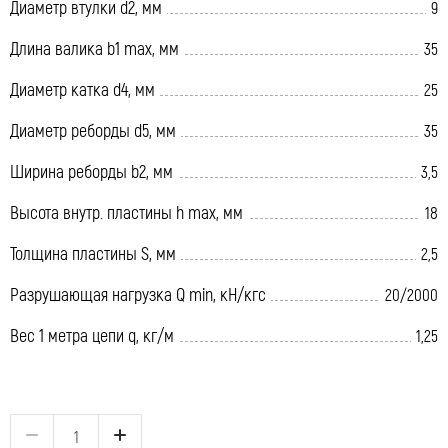
Диаметр втулки d2, мм
9
Длина валика b1 max, мм
35
Диаметр катка d4, мм
25
Диаметр реборды d5, мм
35
Ширина реборды b2, мм
3,5
Высота внутр. пластины h max, мм
18
Толщина пластины S, мм
2,5
Разрушающая нагрузка Q min, кН/кгс
20/2000
Вес 1 метра цепи q, кг/м
1,25