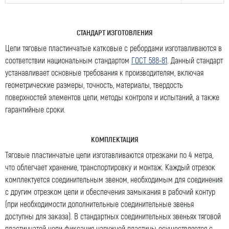
Оставить заявку
СТАНДАРТ ИЗГОТОВЛЕНИЯ
Как к Вам обращаться (обязательно)
Цепи тяговые пластинчатые катковые с ребордами изготавливаются в
соответствии национальным стандартом
ГОСТ 588-81
. Данный стандарт
устанавливает основные требования к производителям, включая
геометрические размеры, точность, материалы, твердость
Компания
поверхностей элементов цепи, методы контроля и испытаний, а также
гарантийные сроки.
Номер телефона для связи (обязательно)
КОМПЛЕКТАЦИЯ
Тяговые пластинчатые цепи изготавливаются отрезками по 4 метра,
что облегчает хранение, транспортировку и монтаж. Каждый отрезок
комплектуется соединительным звеном, необходимым для соединения
Ваш e-mail (обязательно)
с другим отрезком цепи и обеспечения замыкания в рабочий контур
(при необходимости дополнительные соединительные звенья
доступны для заказа). В стандартных соединительных звеньях тяговой
пластинчатой цепи фиксация наружной пластины осуществляется с