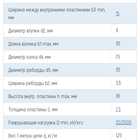
Ширина между внутренними пластинами b3 min,
15
мм
Диаметр втулки d2, мм
9
Длина валика b1 max, мм
35
Диаметр катка d4, мм
25
Диаметр реборды d5, мм
35
Ширина реборды b2, мм
3,5
Высота внутр. пластины h max, мм
18
Толщина пластины S, мм
2,5
Разрушающая нагрузка Q min, кН/кгс
20/2000
Вес 1 метра цепи q, кг/м
1,25