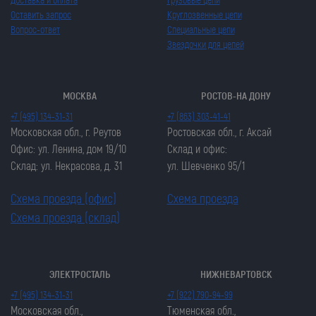
Оставить запрос
Круглозвенные цепи
Вопрос-ответ
Специальные цепи
Звездочки для цепей
МОСКВА
РОСТОВ-НА ДОНУ
+7 (495) 134-31-31
+7 (863) 303-41-41
Московская обл., г. Реутов
Ростовская обл., г. Аксай
Офис: ул. Ленина, дом 19/10
Склад и офис:
Склад: ул. Некрасова, д. 31
ул. Шевченко 95/1
Схема проезда (офис)
Схема проезда
Схема проезда (склад)
ЭЛЕКТРОСТАЛЬ
НИЖНЕВАРТОВСК
Закрыть попап
Закрыть попап
+7 (495) 134-31-31
+7 (922) 790-94-99
ОСТАВИТЬ ЗАЯВКУ
ОСТАВИТЬ ЗАЯВКУ
Московская обл.,
Тюменская обл.,