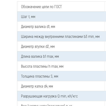
Обозначение цепи по ГОСТ
Шаг t, мм
Диаметр валика d1, мм
Ширина между внутренними пластинами b3 min, мм
Диаметр втулки d2, мм
Длина валика b1 max, мм
Высота пластины h max, мм
Толщина пластины S, мм
Диаметр катка d4, мм
Разрушающая нагрузка Q min, кН/кгс
Вес 1 метра цепи (расчетная) q, кг