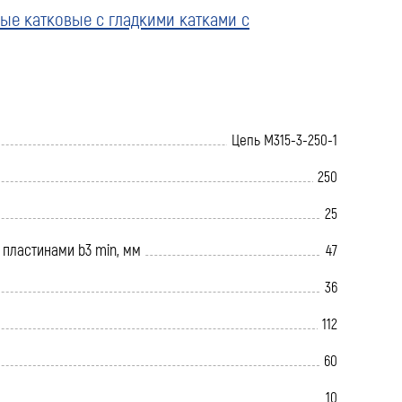
тые катковые с гладкими катками с
Цепь М315-3-250-1
250
25
пластинами b3 min, мм
47
36
112
60
10