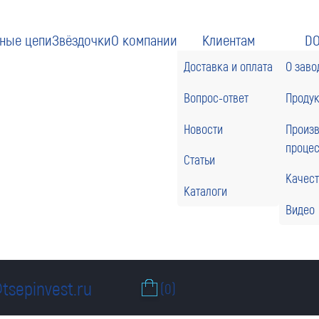
ные цепи
Звёздочки
О компании
Клиентам
D
Доставка и оплата
О заво
Вопрос-ответ
Проду
Новости
Произ
проце
Статьи
Качес
Каталоги
Видео
tsepinvest.ru
(0)