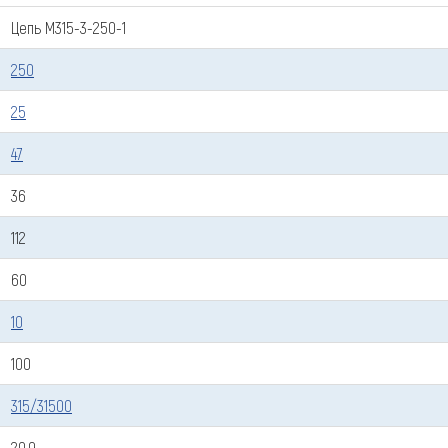
Цепь М315-3-250-1
250
25
47
36
112
60
10
Оставить заявку
100
Как к Вам обращаться (обязательно)
315/31500
20,9