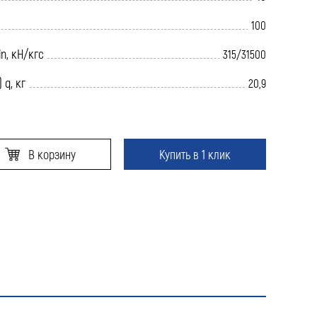
100
n, кН/кгс
315/31500
 q, кг
20,9
В корзину
Купить в 1 клик