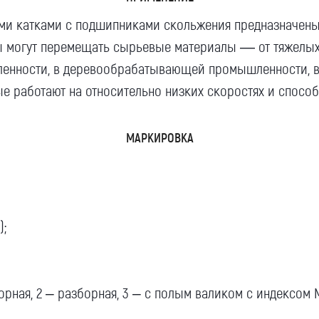
ими катками с подшипниками скольжения предназначены
ы могут перемещать сырьевые материалы — от тяжелых 
нности, в деревообрабатывающей промышленности, в ст
ые работают на относительно низких скоростях и спосо
Я даю согласие на обработку моих
персональных данных (ФИО/Компания,
МАРКИРОВКА
телефон, email) компанией
ООО «ЦЕПЬИНВЕСТ».
Посмотреть текст согласия
;
рная, 2 – разборная, 3 – с полым валиком с индексом 