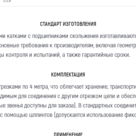
Компания
СТАНДАРТ ИЗГОТОВЛЕНИЯ
ими катками с подшипниками скольжения изготавливают
основные требования к производителям, включая геометр
ды контроля и испытаний, а также гарантийные сроки.
Номер телефона для связи (обязательно)
КОМПЛЕКТАЦИЯ
резками по 4 метра, что облегчает хранение, транспор
Ваш e-mail (обязательно)
димым для соединения с другим отрезком цепи и обесп
 звенья доступны для заказа). В стандартных соединит
 с помощью шплинтов (допускается использование фикс
Ваше сообщение
ПРИМЕНЕНИЕ