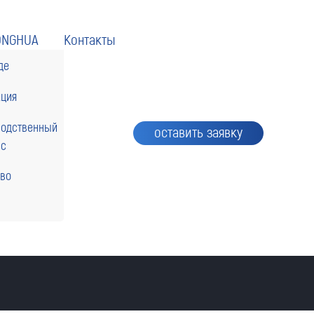
ONGHUA
Контакты
де
кция
водственный
оставить заявку
сс
тво