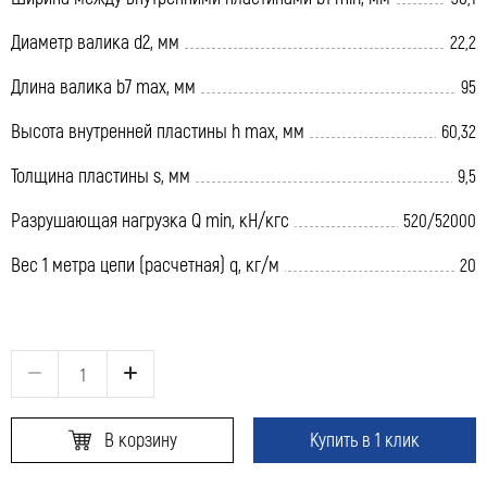
Диаметр валика d2, мм
22,2
Длина валика b7 max, мм
95
Высота внутренней пластины h max, мм
60,32
Толщина пластины s, мм
9,5
Разрушающая нагрузка Q min, кН/кгс
520/52000
Вес 1 метра цепи (расчетная) q, кг/м
20
В корзину
Купить в 1 клик