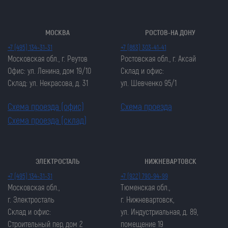
МОСКВА
РОСТОВ-НА ДОНУ
+7 (495) 134-31-31
+7 (863) 303-41-41
Московская обл., г. Реутов
Ростовская обл., г. Аксай
Офис: ул. Ленина, дом 19/10
Склад и офис:
Склад: ул. Некрасова, д. 31
ул. Шевченко 95/1
Схема проезда (офис)
Схема проезда
Схема проезда (склад)
ЭЛЕКТРОСТАЛЬ
НИЖНЕВАРТОВСК
Закрыть попап
Закрыть попап
+7 (495) 134-31-31
+7 (922) 790-94-99
ОСТАВИТЬ ЗАЯВКУ
ОСТАВИТЬ ЗАЯВКУ
Московская обл.,
Тюменская обл.,
Закрыть попап
г. Электросталь
г. Нижневартовск,
Закрыть попап
ЗАКАЗАТЬ ЦЕПЬ
Склад и офис:
ул. Индустриальная, д. 89,
ЗАКАЗАТЬ ЦЕПЬ
Строительный пер, дом 2
помещение 19