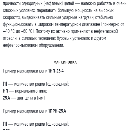
Номер телефона для связи (обязательно)
прочности однорядных (нефтяных) цепей — надежно работать в очень
сложных условиях: передавать большую мощность на высоких
скоростях, выдерживать сильные ударные нагрузки, стабильно
функционировать в широком температурном диапазоне (примерно от
Ваш e-mail (обязательно)
–40 °C до +60 °C). Поэтому их активно применяют в нефтегазовой
отрасли: в силовых передачах буровых установок и другом
нефтепромысловом оборудовании.
Ваше сообщение
МАРКИРОВКА
Пример маркировки цепи
1НП-25,4
(1)
— количество рядов (однорядная);
НП
— нормального типа;
25,4
— шаг цепи в (мм);
Я даю согласие на обработку моих персональных
Пример маркировки цепи
1ПРН-25,4
данных (ФИО/Компания, телефон, email) компанией
ООО «ЦЕПЬИНВЕСТ».
(1)
— количество рядов (однорядная);
Посмотреть текст согласия