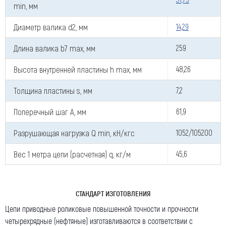
min, мм
Диаметр валика d2, мм
14,29
Длина валика b7 max, мм
259
Высота внутренней пластины h max, мм
48,26
Толщина пластины s, мм
7,2
Поперечный шаг A, мм
61,9
Разрушающая нагрузка Q min, кН/кгс
1052/105200
Вес 1 метра цепи (расчетная) q, кг/м
45,6
СТАНДАРТ ИЗГОТОВЛЕНИЯ
Цепи приводные роликовые повышенной точности и прочности
четырехрядные (нефтяные) изготавливаются в соответствии с