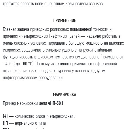
требуется собрать цепь с нечетным количеством звеньев.
Номер телефона для связи (обязательно)
ПРИМЕНЕНИЕ
Главная задача приводных роликовых повышенной точности и
прочности четырехрядных (нефтяных) цепей — надежно работать в
очень сложных условиях: передавать большую мощность на высоких
Ваш e-mail (обязательно)
скоростях, выдерживать сильные ударные нагрузки, стабильно
функционировать в широком температурном диапазоне (примерно от
–40 °C до +60 °C). Поэтому их активно применяют в нефтегазовой
отрасли: в силовых передачах буровых установок и другом
Ваше сообщение
нефтепромысловом оборудовании.
МАРКИРОВКА
Пример маркировки цепи
4НП-38,1
(4)
— количество рядов (четырехрядная);
Я даю согласие на обработку моих персональных
НП
— нормального типа;
данных (ФИО/Компания, телефон, email) компанией