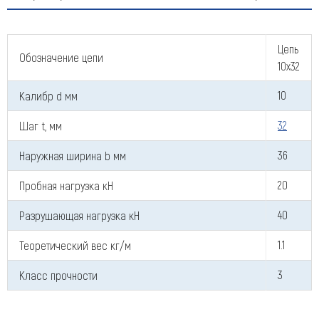
Оставить заявку
Цепь
Обозначение цепи
10х32
Как к Вам обращаться (обязательно)
Калибр d мм
10
Шаг t, мм
32
Компания
Наружная ширина b мм
36
Пробная нагрузка кН
20
Разрушающая нагрузка кН
40
Номер телефона для связи (обязательно)
Теоретический вес кг/м
1.1
Класс прочности
3
Ваш e-mail (обязательно)