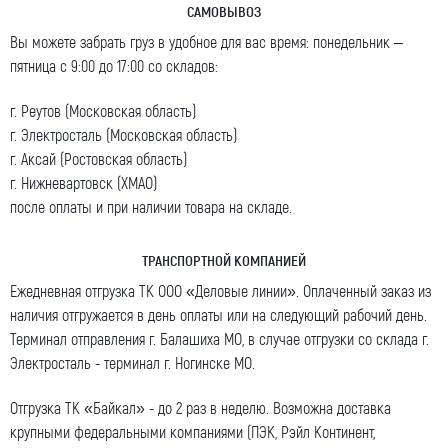
САМОВЫВОЗ
Вы можете забрать груз в удобное для вас время: понедельник –
Ваше сообщение
пятница с 9:00 до 17:00 со складов:
г. Реутов (Московская область)
г. Электросталь (Московская область)
г. Аксай (Ростовская область)
г. Нижневартовск (ХМАО)
после оплаты и при наличии товара на складе.
Я даю согласие на обработку моих персональных
данных (ФИО/Компания, телефон, email) компанией
ООО «ЦЕПЬИНВЕСТ».
ТРАНСПОРТНОЙ КОМПАНИЕЙ
Посмотреть текст согласия
Ежедневная отгрузка ТК ООО «Деловые линии». Оплаченный заказ из
наличия отгружается в день оплаты или на следующий рабочий день.
Терминал отправления г. Балашиха МО, в случае отгрузки со склада г.
Электросталь - терминал г. Ногинске МО.
Отгрузка ТК «Байкал» - до 2 раз в неделю. Возможна доставка
крупными федеральными компаниями (ПЭК, Рэйл Континент,