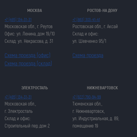
МОСКВА
РОСТОВ-НА ДОНУ
+7 (495) 134-31-31
+7 (863) 303-41-41
Московская обл., г. Реутов
Ростовская обл., г. Аксай
Офис: ул. Ленина, дом 19/10
Склад и офис:
Склад: ул. Некрасова, д. 31
ул. Шевченко 95/1
Схема проезда (офис)
Схема проезда
Схема проезда (склад)
ЭЛЕКТРОСТАЛЬ
НИЖНЕВАРТОВСК
Закрыть попап
Закрыть попап
+7 (495) 134-31-31
+7 (922) 790-94-99
ОСТАВИТЬ ЗАЯВКУ
ОСТАВИТЬ ЗАЯВКУ
Московская обл.,
Тюменская обл.,
Закрыть попап
г. Электросталь
г. Нижневартовск,
Закрыть попап
ЗАКАЗАТЬ ЦЕПЬ
Склад и офис:
ул. Индустриальная, д. 89,
ЗАКАЗАТЬ ЦЕПЬ
Строительный пер, дом 2
помещение 19