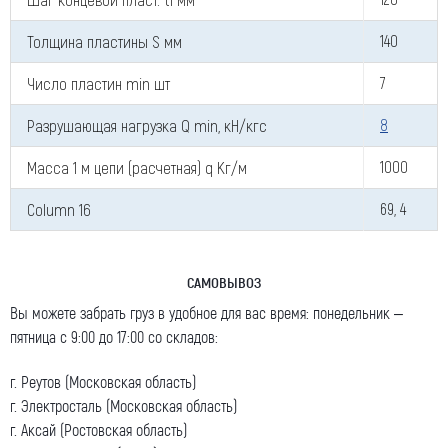
Толщина пластины S мм
140
Число пластин min шт
7
Я даю согласие на обработку моих персональных
Разрушающая нагрузка Q min, кН/кгс
8
данных (ФИО/Компания, телефон, email) компанией
Масса 1 м цепи (расчетная) q Кг/м
1000
ООО «ЦЕПЬИНВЕСТ».
Посмотреть текст согласия
Column 16
69, 4
САМОВЫВОЗ
Вы можете забрать груз в удобное для вас время: понедельник –
пятница с 9:00 до 17:00 со складов:
г. Реутов (Московская область)
г. Электросталь (Московская область)
г. Аксай (Ростовская область)