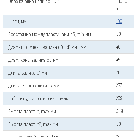
Обозначение цепи по ГОСТ
G1000-
Как к Вам обращаться (обязательно)
4-100
Шаг t, мм
100
Расстояние между пластинами b3, min мм
80
Компания
Диаметр ступенч. валика d0 d1 мм мм
40
Диам. конц. валика d8 мм
45
Номер телефона для связи (обязательно)
Длина валика b1 мм
70
Длина соед. валика b7 мм
237
Ваш e-mail (обязательно)
Габарит удлинен. валика b8мм
239
Высота пласт. h, max мм
309
Высота пласт. h2, max мм
80
Ваше сообщение
Шаг концевой пласт. t1 мм
120