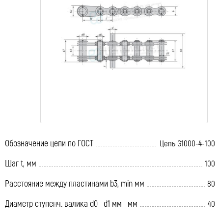
Обозначение цепи по ГОСТ
Цепь G1000-4-100
Шаг t, мм
100
Расстояние между пластинами b3, min мм
80
Диаметр ступенч. валика d0 d1 мм мм
40