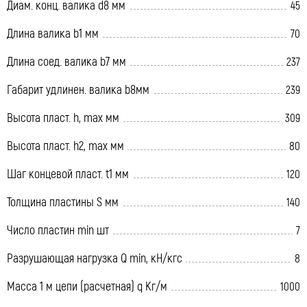
Диам. конц. валика d8 мм
45
Длина валика b1 мм
70
Длина соед. валика b7 мм
237
Габарит удлинен. валика b8мм
239
Высота пласт. h, max мм
309
Высота пласт. h2, max мм
80
Шаг концевой пласт. t1 мм
120
Толщина пластины S мм
140
Число пластин min шт
7
Разрушающая нагрузка Q min, кН/кгс
8
Масса 1 м цепи (расчетная) q Кг/м
1000