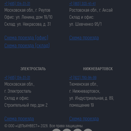
+7 (495) 134-31-31
+7 (863) 303-41-41
Московская обл., г. Реутов
Ростовская обл., г. Аксай
Офис: ул. Ленина, дом 19/10
Склад и офис:
Склад: ул. Некрасова, д. 31
ул. Шевченко 95/1
Схема проезда (офис)
Схема проезда
Схема проезда (склад)
ЭЛЕКТРОСТАЛЬ
НИЖНЕВАРТОВСК
Закрыть попап
Закрыть попап
+7 (495) 134-31-31
+7 (922) 790-94-99
ОСТАВИТЬ ЗАЯВКУ
ОСТАВИТЬ ЗАЯВКУ
Московская обл.,
Тюменская обл.,
Закрыть попап
г. Электросталь
г. Нижневартовск,
Закрыть попап
ЗАКАЗАТЬ ЦЕПЬ
Склад и офис:
ул. Индустриальная, д. 89,
ЗАКАЗАТЬ ЦЕПЬ
Строительный пер, дом 2
помещение 19
Схема проезда
Схема проезда
© ООО «ЦЕПЬИНВЕСТ» 2026. Все права защищены.