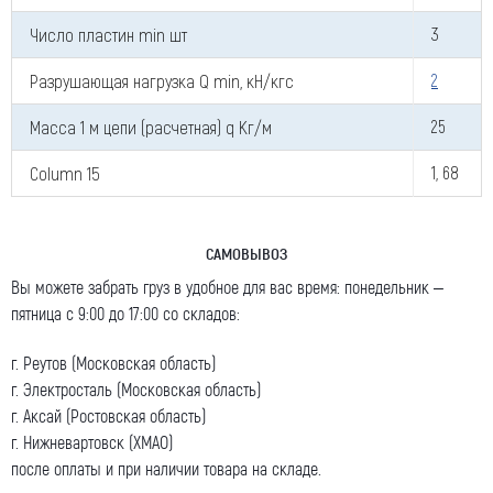
Число пластин min шт
3
Разрушающая нагрузка Q min, кН/кгс
2
Я даю согласие на обработку моих персональных
Масса 1 м цепи (расчетная) q Кг/м
25
данных (ФИО/Компания, телефон, email) компанией
ООО «ЦЕПЬИНВЕСТ».
Column 15
1, 68
Посмотреть текст согласия
САМОВЫВОЗ
Вы можете забрать груз в удобное для вас время: понедельник –
пятница с 9:00 до 17:00 со складов:
г. Реутов (Московская область)
г. Электросталь (Московская область)
г. Аксай (Ростовская область)
г. Нижневартовск (ХМАО)
после оплаты и при наличии товара на складе.