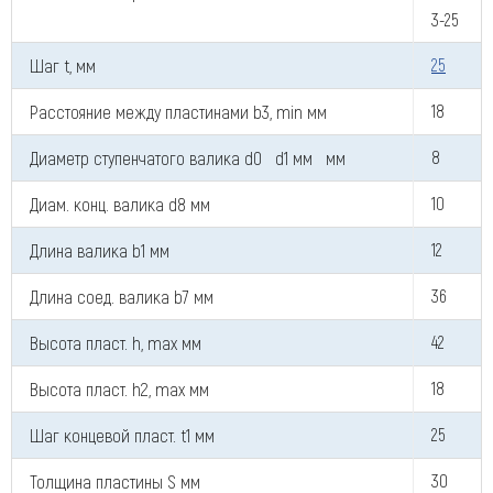
3-25
Шаг t, мм
25
Компания
Расстояние между пластинами b3, min мм
18
Диаметр ступенчатого валика d0 d1 мм мм
8
Диам. конц. валика d8 мм
10
Номер телефона для связи (обязательно)
Длина валика b1 мм
12
Длина соед. валика b7 мм
36
Ваш e-mail (обязательно)
Высота пласт. h, max мм
42
Высота пласт. h2, max мм
18
Ваше сообщение
Шаг концевой пласт. t1 мм
25
Толщина пластины S мм
30