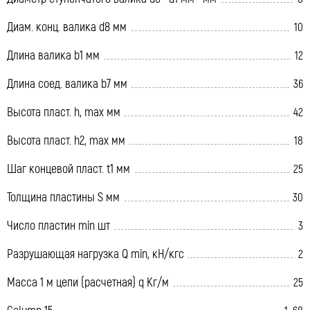
Диам. конц. валика d8 мм
10
Длина валика b1 мм
12
Длина соед. валика b7 мм
36
Высота пласт. h, max мм
42
Высота пласт. h2, max мм
18
Шаг концевой пласт. t1 мм
25
Толщина пластины S мм
30
Число пластин min шт
3
Разрушающая нагрузка Q min, кН/кгс
2
Масса 1 м цепи (расчетная) q Кг/м
25
Column 15
1, 68