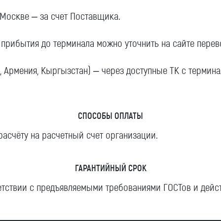
 Москве – за счет Поставщика.
прибытия до терминала можно уточнить на сайте перев
ь, Армения, Кыргызстан) – через доступные ТК с термин
Я даю согласие на обработку моих
персональных данных (ФИО/Компания,
телефон, email) компанией
СПОСОБЫ ОПЛАТЫ
ООО «ЦЕПЬИНВЕСТ».
расчёту на расчетный счет организации.
Посмотреть текст согласия
ГАРАНТИЙНЫЙ СРОК
ветствии с предъявляемыми требованиями ГОСТов и дей