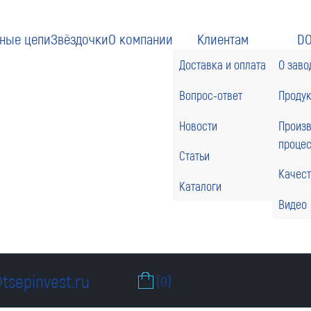
ные цепи
Звёздочки
О компании
Клиентам
D
Доставка и оплата
О заво
Вопрос-ответ
Проду
Новости
Произ
проце
Статьи
Качес
Каталоги
Видео
tsepinvest.ru
(0)