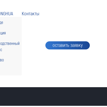
ONGHUA
Контакты
де
кция
водственный
оставить заявку
сс
тво