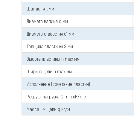
Шаг цепи t мм
Диаметр валика d мм
Диаметр отверстия d1 мм
Толщина пластины S мм
Высота пластины h max мм
Ширина цепи b max мм
Исполнение (сочетание пластин)
Разруш. нагрузка Q min кН/кгс
Масса 1 м. цепи q кг/м