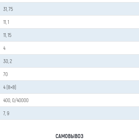
31, 75
11, 1
11, 15
4
30, 2
70
4 (8×8)
400, 0/40000
Оставить заявку
7, 9
Как к Вам обращаться (обязательно)
САМОВЫВОЗ