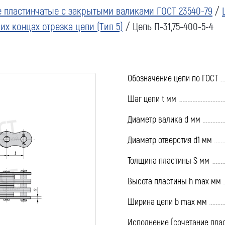
 пластинчатые с закрытыми валиками ГОСТ 23540-79
/
х концах отрезка цепи (Тип 5)
/ Цепь П-31,75-400-5-4
Обозначение цепи по ГОСТ
Шаг цепи t мм
Диаметр валика d мм
Диаметр отверстия d1 мм
Толщина пластины S мм
Высота пластины h max мм
Ширина цепи b max мм
Исполнение (сочетание пла