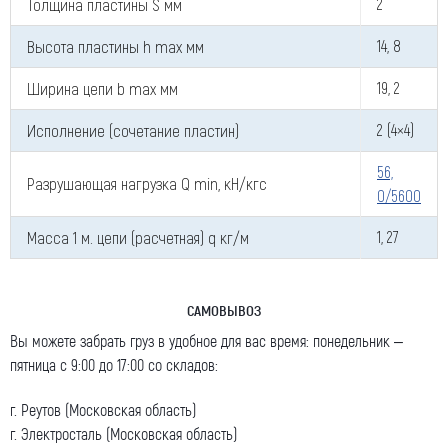
Толщина пластины S мм
2
Номер телефона для связи (обязательно)
Высота пластины h max мм
14, 8
Ширина цепи b max мм
19, 2
Ваш e-mail (обязательно)
Исполнение (сочетание пластин)
2 (4×4)
56,
Разрушающая нагрузка Q min, кН/кгс
0/5600
Ваше сообщение
Масса 1 м. цепи (расчетная) q кг/м
1, 27
САМОВЫВОЗ
Вы можете забрать груз в удобное для вас время: понедельник –
Я даю согласие на обработку моих персональных
пятница с 9:00 до 17:00 со складов:
данных (ФИО/Компания, телефон, email) компанией
ООО «ЦЕПЬИНВЕСТ».
г. Реутов (Московская область)
г. Электросталь (Московская область)
Посмотреть текст согласия