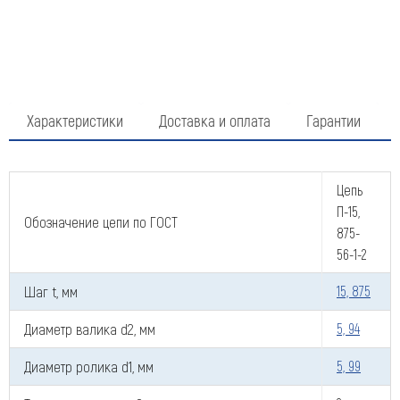
Характеристики
Доставка и оплата
Гарантии
Цепь
Оставить заявку
П-15,
Обозначение цепи по ГОСТ
Как к Вам обращаться (обязательно)
875-
56-1-2
Шаг t, мм
15, 875
Компания
Диаметр валика d2, мм
5, 94
Диаметр ролика d1, мм
5, 99