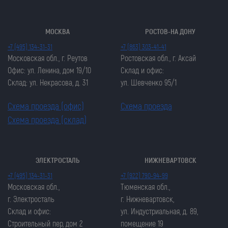
МОСКВА
РОСТОВ-НА ДОНУ
+7 (495) 134-31-31
+7 (863) 303-41-41
Московская обл., г. Реутов
Ростовская обл., г. Аксай
Офис: ул. Ленина, дом 19/10
Склад и офис:
Склад: ул. Некрасова, д. 31
ул. Шевченко 95/1
Схема проезда (офис)
Схема проезда
Схема проезда (склад)
ЭЛЕКТРОСТАЛЬ
НИЖНЕВАРТОВСК
Закрыть попап
Закрыть попап
+7 (495) 134-31-31
+7 (922) 790-94-99
ОСТАВИТЬ ЗАЯВКУ
ОСТАВИТЬ ЗАЯВКУ
Московская обл.,
Тюменская обл.,
Закрыть попап
г. Электросталь
г. Нижневартовск,
Закрыть попап
ЗАКАЗАТЬ ЦЕПЬ
Склад и офис:
ул. Индустриальная, д. 89,
ЗАКАЗАТЬ ЦЕПЬ
Строительный пер, дом 2
помещение 19