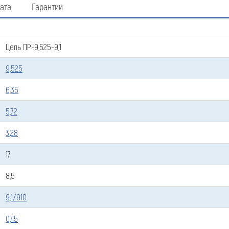
ата
Гарантии
Цепь ПР-9,525-9,1
9,525
6,35
5,72
3,28
17
8,5
Оставить заявку
9,1/910
Как к Вам обращаться (обязательно)
0,45