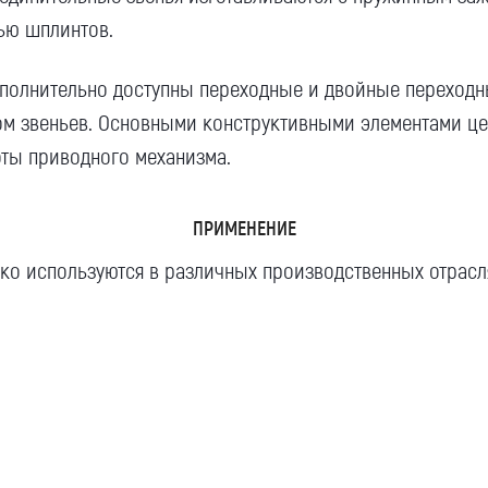
ью шплинтов.
полнительно доступны переходные и двойные переход
вом звеньев. Основными конструктивными элементами ц
оты
приводного
механизма.
Я даю согласие на обработку моих
персональных данных (ФИО/Компания,
ПРИМЕНЕНИЕ
телефон, email) компанией
о используются в различных производственных отрасля
ООО «ЦЕПЬИНВЕСТ».
Посмотреть текст согласия