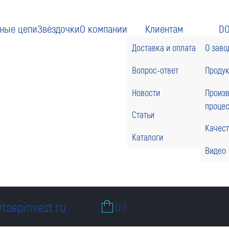
ные цепи
Звёздочки
О компании
Клиентам
D
Доставка и оплата
О заво
Вопрос-ответ
Проду
Новости
Произ
проце
Статьи
Качес
Каталоги
Видео
tsepinvest.ru
(0)