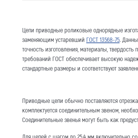
Цепи
приводные роликовые
однорядные
изгот
заменяющим устаревший
ГОСТ
13568-75
. Данн
точность изготовления, материалы, твердость
требований
ГОСТ
обеспечивает
высокую
надеж
стандартные
размеры и соответствуют заявле
Приводные
цепи обычно поставляются отрезка
комплектуется соединительным
звеном
, необх
Соединительные
звенья
могут быть как предуст
Для цепей с
шагом
до 25,4
мм
включительно с