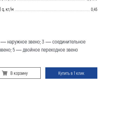
 q, кг/м
0,45
2 — наружное звено; 3 — соединительное
звено; 5 — двойное переходное звено
В корзину
Купить в 1 клик