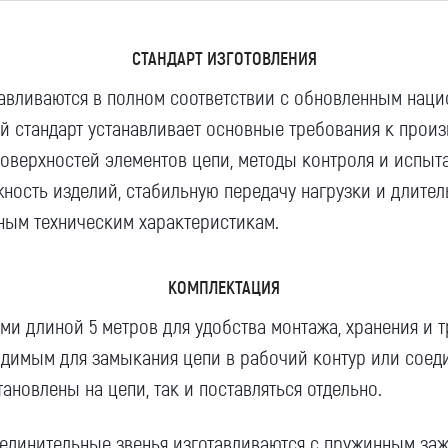
СТАНДАРТ ИЗГОТОВЛЕНИЯ
Компания
авливаются
в полном соответствии с обновленным нац
ый
стандарт
устанавливает основные требования к
произ
 поверхностей элементов цепи, методы контроля и испыт
ность изделий, стабильную
передачу
нагрузки и длител
Номер телефона для связи (обязательно)
нным техническим
характеристикам
.
КОМПЛЕКТАЦИЯ
Ваш e-mail (обязательно)
ми длиной 5 метров для удобства монтажа, хранения и 
одимым для замыкания цепи в рабочий контур или соеди
ановлены на цепи, так и поставляться отдельно.
Ваше сообщение
оединительные
звенья
изготавливаются с пружинным заж