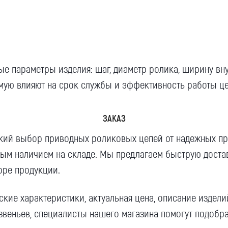
ные
параметры
изделия:
шаг
,
диаметр
ролика,
ширину
вну
ую влияют на срок службы и эффективность работы це
ЗАКАЗ
кий выбор
приводных роликовых цепей от надежных
пр
ным
наличием
на складе. Мы предлагаем
быструю доста
оре продукции.
еские
характеристики
, актуальная
цена
, описание издел
звеньев
, специалисты нашего
магазина
помогут подобра