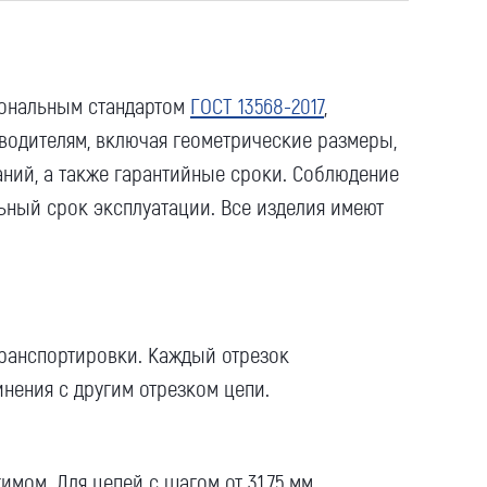
иональным
стандартом
ГОСТ
13568-2017
,
водителям
, включая геометрические размеры,
аний, а также гарантийные сроки. Соблюдение
ьный срок эксплуатации. Все изделия имеют
транспортировки. Каждый отрезок
нения с другим отрезком цепи.
имом. Для цепей с
шагом
от 31,75
мм