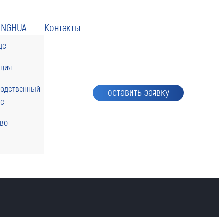
ONGHUA
Контакты
де
кция
водственный
оставить заявку
сс
тво