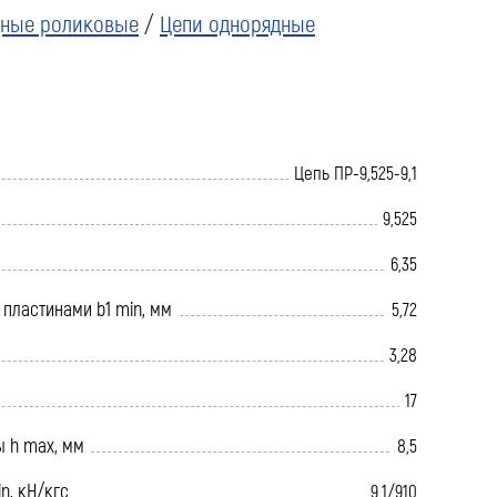
дные роликовые
/
Цепи однорядные
Цепь ПР-9,525-9,1
9,525
6,35
пластинами b1 min, мм
5,72
3,28
17
ы h max, мм
8,5
n, кН/кгс
9,1/910