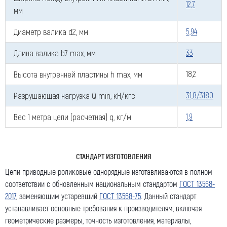
12,7
мм
Диаметр валика d2, мм
5,94
Длина валика b7 max, мм
33
Высота внутренней пластины h max, мм
18,2
Разрушающая нагрузка Q min, кН/кгс
31,8/3180
Вес 1 метра цепи (расчетная) q, кг/м
1,9
СТАНДАРТ ИЗГОТОВЛЕНИЯ
Цепи
приводные роликовые
однорядные
изготавливаются
в полном
соответствии с обновленным национальным
стандартом
ГОСТ
13568-
2017
, заменяющим устаревший
ГОСТ
13568-75
. Данный
стандарт
устанавливает основные требования к
производителям
, включая
геометрические размеры, точность изготовления, материалы,