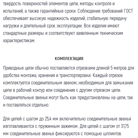
твердость поверхностей элементов цепи, методы контроля и
испытаний, а также гарантийные сроки. Соблюдение требований
ГОСТ
обеспечивает
высокую
надежность изделий, стабильную
передачу
нагрузки и длительный срок эксплуатации. Все изделия имеют
стандартные
размеры и соответствуют заявленным техническим
характеристикам
.
КОМПЛЕКТАЦИЯ
Приводные
цепи обычно поставляются отрезками длиной 5 метров для
удобства монтажа, хранения и транспортировки. Каждый отрезок
комплектуется соединительным
звеном
, необходимым для замыкания
цепи в рабочий контур или соединения с другим отрезком цепи.
Соединительные
звенья
могут быть как предустановлены на цепи, так
и поставляться отдельно.
Для цепей с
шагом
до 25,4
мм
включительно соединительные
звенья
изготавливаются с пружинным зажимом. Для цепей с
шагом
от 31,75
мм
соединительные
звенья
фиксируются с помощью шплинтов.
Оставить заявку