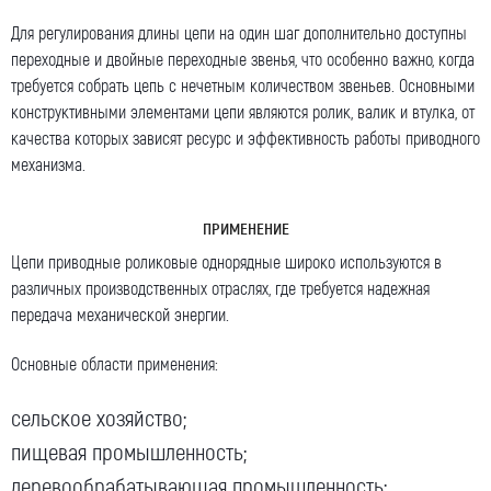
Для регулирования длины цепи на
один шаг
дополнительно доступны
Как к Вам обращаться (обязательно)
переходные и двойные переходные
звенья
, что особенно важно, когда
требуется собрать цепь с нечетным количеством звеньев. Основными
конструктивными элементами цепи являются
ролик
,
валик
и втулка, от
качества которых зависят ресурс и эффективность работы
приводного
Компания
механизма.
ПРИМЕНЕНИЕ
Номер телефона для связи (обязательно)
Цепи
приводные роликовые
однорядные широко используются в
различных производственных отраслях, где требуется надежная
передача
механической энергии.
Ваш e-mail (обязательно)
Основные области применения:
сельское хозяйство;
пищевая промышленность;
Ваше сообщение
деревообрабатывающая промышленность;