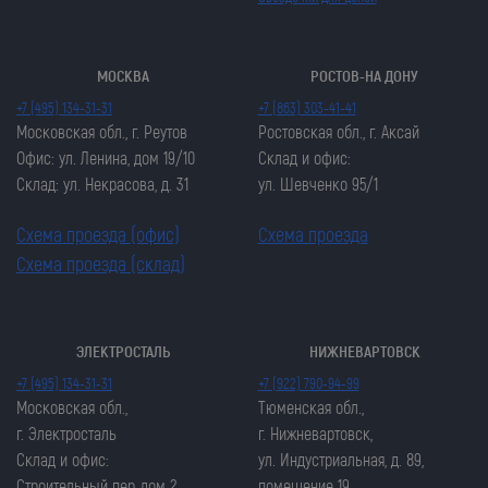
МОСКВА
РОСТОВ-НА ДОНУ
+7 (495) 134-31-31
+7 (863) 303-41-41
Московская обл., г. Реутов
Ростовская обл., г. Аксай
Офис: ул. Ленина, дом 19/10
Склад и офис:
Склад: ул. Некрасова, д. 31
ул. Шевченко 95/1
Схема проезда (офис)
Схема проезда
Схема проезда (склад)
ЭЛЕКТРОСТАЛЬ
НИЖНЕВАРТОВСК
Закрыть попап
Закрыть попап
+7 (495) 134-31-31
+7 (922) 790-94-99
ОСТАВИТЬ ЗАЯВКУ
ОСТАВИТЬ ЗАЯВКУ
Московская обл.,
Тюменская обл.,
Закрыть попап
г. Электросталь
г. Нижневартовск,
Закрыть попап
ЗАКАЗАТЬ ЦЕПЬ
Склад и офис:
ул. Индустриальная, д. 89,
ЗАКАЗАТЬ ЦЕПЬ
Строительный пер, дом 2
помещение 19