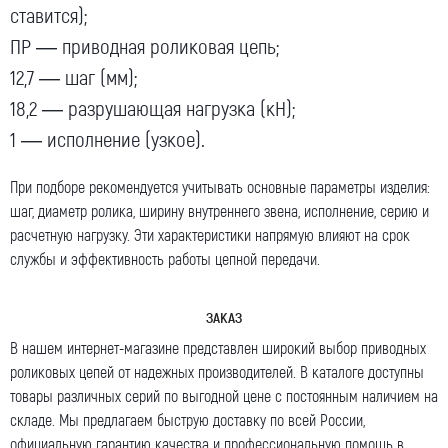
ставится);
ПР —
приводная роликовая
цепь;
12,7 —
шаг
(
мм
);
18,2 — разрушающая нагрузка (кН);
1 — исполнение (узкое).
При подборе рекомендуется учитывать основные
параметры
изделия:
шаг
,
диаметр
ролика,
ширину
внутреннего звена, исполнение, серию и
расчетную нагрузку. Эти
характеристики
напрямую влияют на срок
службы и эффективность работы цепной передачи.
ЗАКАЗ
В нашем
интернет-магазине
представлен
широкий выбор
приводных
роликовых цепей от надежных
производителей
. В каталоге доступны
товары
различных серий по
выгодной цене
с постоянным
наличием
на
складе. Мы предлагаем
быструю доставку
по всей
России
,
официальную
гарантию
качества и профессиональную помощь в