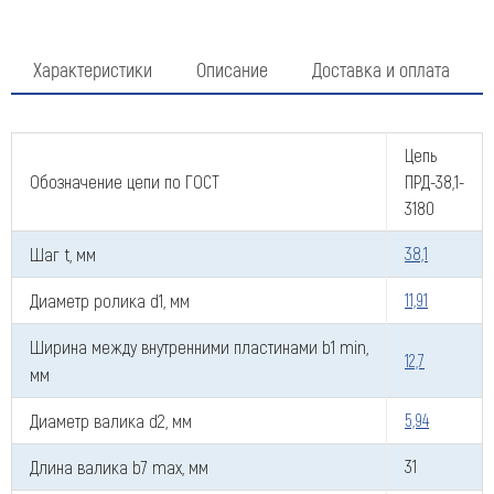
Характеристики
Описание
Доставка и оплата
Цепь
Обозначение цепи по ГОСТ
ПРД-38,1-
3180
Шаг t, мм
38,1
Диаметр ролика d1, мм
11,91
Ширина между внутренними пластинами b1 min,
12,7
мм
Диаметр валика d2, мм
5,94
Длина валика b7 max, мм
31