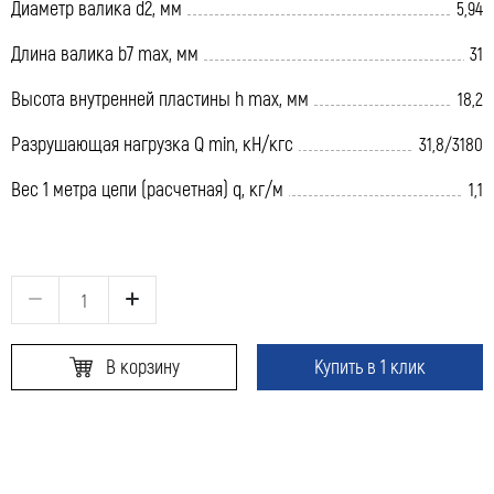
Диаметр валика d2, мм
5,94
Длина валика b7 max, мм
31
Высота внутренней пластины h max, мм
18,2
Разрушающая нагрузка Q min, кН/кгс
31,8/3180
Вес 1 метра цепи (расчетная) q, кг/м
1,1
В корзину
Купить в 1 клик