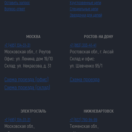
Оставить запрос
Круглозвенные цепи
Вопрос-ответ
Специальные цепи
Звездочки для цепей
МОСКВА
РОСТОВ-НА ДОНУ
+7 (495) 134-31-31
+7 (863) 303-41-41
Московская обл., г. Реутов
Ростовская обл., г. Аксай
Офис: ул. Ленина, дом 19/10
Склад и офис:
Склад: ул. Некрасова, д. 31
ул. Шевченко 95/1
Схема проезда (офис)
Схема проезда
Схема проезда (склад)
ЭЛЕКТРОСТАЛЬ
НИЖНЕВАРТОВСК
Закрыть попап
Закрыть попап
+7 (495) 134-31-31
+7 (922) 790-94-99
ОСТАВИТЬ ЗАЯВКУ
ОСТАВИТЬ ЗАЯВКУ
Московская обл.,
Тюменская обл.,
Закрыть попап