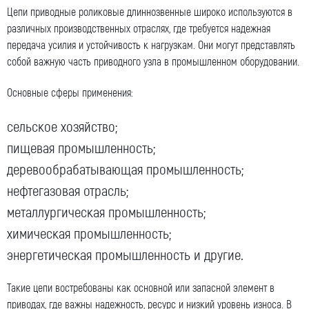
Цепи приводные роликовые длиннозвенные широко используются в
Номер телефона для связи (обязательно)
различных производственных отраслях, где требуется надежная
передача усилия и устойчивость к нагрузкам. Они могут представлять
собой важную часть приводного узла в промышленном оборудовании.
Ваш e-mail (обязательно)
Основные сферы применения:
сельское хозяйство;
пищевая промышленность;
Ваше сообщение
деревообрабатывающая промышленность;
нефтегазовая отрасль;
металлургическая промышленность;
химическая промышленность;
энергетическая промышленность и другие.
Я даю согласие на обработку моих персональных
данных (ФИО/Компания, телефон, email) компанией
Такие цепи востребованы как основной или запасной элемент в
ООО «ЦЕПЬИНВЕСТ».
приводах, где важны надежность, ресурс и низкий уровень износа. В